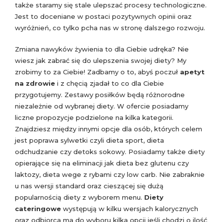
także staramy się stale ulepszać procesy technologiczne.
Jest to doceniane w postaci pozytywnych opinii oraz
wyróżnień, co tylko pcha nas w stronę dalszego rozwoju.
Zmiana nawyków żywienia to dla Ciebie udręka? Nie
wiesz jak zabrać się do ulepszenia swojej diety? My
zrobimy to za Ciebie! Zadbamy o to, abyś poczuł
apetyt
na zdrowie
i z chęcią zjadał to co dla Ciebie
przygotujemy. Zestawy posiłków będą różnorodne
niezależnie od wybranej diety. W ofercie posiadamy
liczne propozycje podzielone na kilka kategorii.
Znajdziesz między innymi opcje dla osób, których celem
jest poprawa sylwetki czyli dieta sport, dieta
odchudzanie czy detoks sokowy. Posiadamy także diety
opierające się na eliminacji jak dieta bez glutenu czy
laktozy, dieta wege z rybami czy low carb. Nie zabraknie
u nas wersji standard oraz cieszącej się dużą
popularnością diety z wyborem menu.
Diety
cateringowe
występują w kilku wersjach kalorycznych
oraz odbiorca ma do wyboru kilka opcji jeśli chodzi o ilość