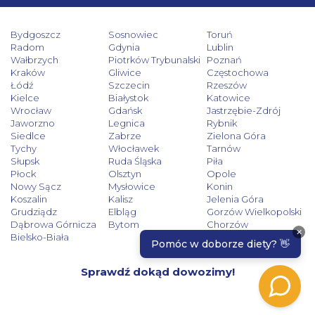
Bydgoszcz
Sosnowiec
Toruń
Radom
Gdynia
Lublin
Wałbrzych
Piotrków Trybunalski
Poznań
Kraków
Gliwice
Częstochowa
Łódź
Szczecin
Rzeszów
Kielce
Białystok
Katowice
Wrocław
Gdańsk
Jastrzębie-Zdrój
Jaworzno
Legnica
Rybnik
Siedlce
Zabrze
Zielona Góra
Tychy
Włocławek
Tarnów
Słupsk
Ruda Śląska
Piła
Płock
Olsztyn
Opole
Nowy Sącz
Mysłowice
Konin
Koszalin
Kalisz
Jelenia Góra
Grudziądz
Elbląg
Gorzów Wielkopolski
Dąbrowa Górnicza
Bytom
Chorzów
Bielsko-Biała
Sprawdź dokąd dowozimy!