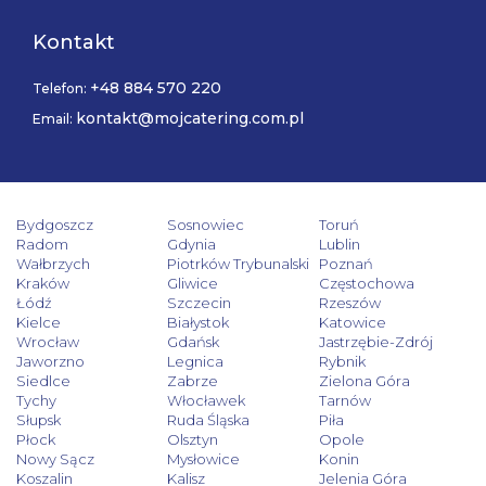
Kontakt
+48 884 570 220
Telefon:
kontakt@mojcatering.com.pl
Email:
Bydgoszcz
Sosnowiec
Toruń
Radom
Gdynia
Lublin
Wałbrzych
Piotrków Trybunalski
Poznań
Kraków
Gliwice
Częstochowa
Łódź
Szczecin
Rzeszów
Kielce
Białystok
Katowice
Wrocław
Gdańsk
Jastrzębie-Zdrój
Jaworzno
Legnica
Rybnik
Siedlce
Zabrze
Zielona Góra
Tychy
Włocławek
Tarnów
Słupsk
Ruda Śląska
Piła
Płock
Olsztyn
Opole
Nowy Sącz
Mysłowice
Konin
Koszalin
Kalisz
Jelenia Góra