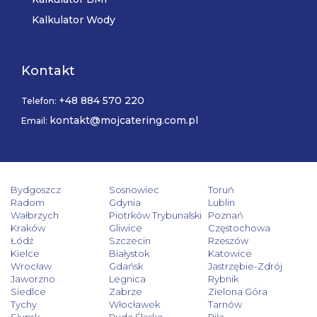
Kalkulator Wody
Kontakt
+48 884 570 220
Telefon:
kontakt@mojcatering.com.pl
Email:
Bydgoszcz
Sosnowiec
Toruń
Radom
Gdynia
Lublin
Wałbrzych
Piotrków Trybunalski
Poznań
Kraków
Gliwice
Częstochowa
Łódź
Szczecin
Rzeszów
Kielce
Białystok
Katowice
Wrocław
Gdańsk
Jastrzębie-Zdrój
Jaworzno
Legnica
Rybnik
Siedlce
Zabrze
Zielona Góra
Tychy
Włocławek
Tarnów
Słupsk
Ruda Śląska
Piła