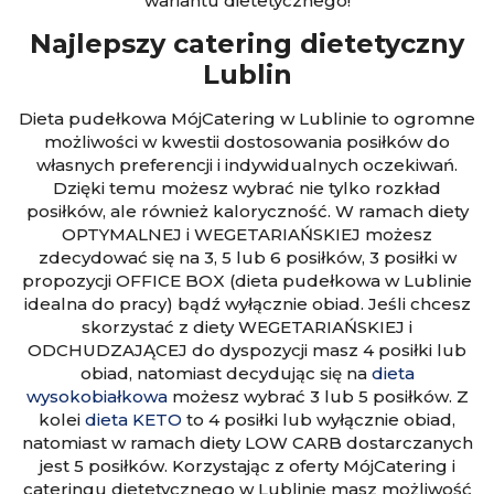
wariantu dietetycznego!
Najlepszy catering dietetyczny
Lublin
Dieta pudełkowa MójCatering w Lublinie to ogromne
możliwości w kwestii dostosowania posiłków do
własnych preferencji i indywidualnych oczekiwań.
Dzięki temu możesz wybrać nie tylko rozkład
posiłków, ale również kaloryczność. W ramach diety
OPTYMALNEJ i WEGETARIAŃSKIEJ możesz
zdecydować się na 3, 5 lub 6 posiłków, 3 posiłki w
propozycji OFFICE BOX (dieta pudełkowa w Lublinie
idealna do pracy) bądź wyłącznie obiad. Jeśli chcesz
skorzystać z diety WEGETARIAŃSKIEJ i
ODCHUDZAJĄCEJ do dyspozycji masz 4 posiłki lub
obiad, natomiast decydując się na
dieta
wysokobiałkowa
możesz wybrać 3 lub 5 posiłków. Z
kolei
dieta KETO
to 4 posiłki lub wyłącznie obiad,
natomiast w ramach diety LOW CARB dostarczanych
jest 5 posiłków. Korzystając z oferty MójCatering i
cateringu dietetycznego w Lublinie masz możliwość