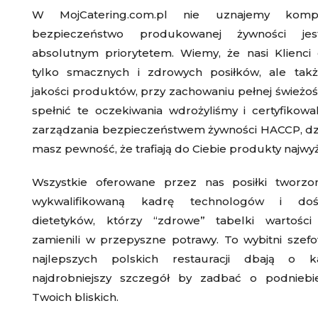
W MojCatering.com.pl
nie uznajemy komp
bezpieczeństwo produkowanej żywności je
absolutnym priorytete
m. Wiemy, że nasi Klienci 
tylko smacznych i zdrowych posiłków, ale takż
jakości produktów, przy zachowaniu pełnej świeżoś
spełnić te oczekiwania wdrożyliśmy i certyfikow
zarządzania bezpieczeństwem żywności HACCP, dz
masz pewność, że trafiają do Ciebie produkty najwyżs
Wszystkie oferowane przez nas posiłki tworz
wykwalifikowaną kadrę technologów i doś
dietetyków
, którzy “zdrowe” tabelki wartości
zamienili w przepyszne potrawy. To
wybitni szef
najlepszych polskich restauracji
dbają o ka
najdrobniejszy szczegół by zadbać o podniebi
Twoich bliskich.