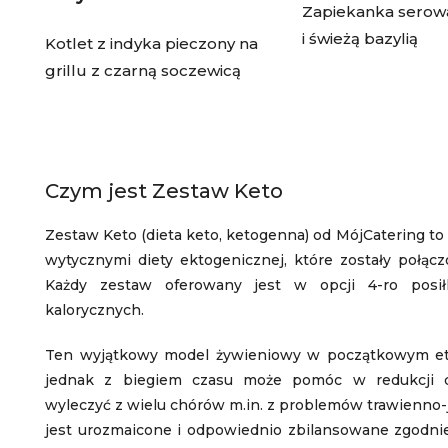
Zapiekanka serowa
i świeżą bazylią
Kotlet z indyka pieczony na
grillu z czarną soczewicą
Czym jest Zestaw Keto
Zestaw Keto (dieta keto, ketogenna) od MójCatering t
wytycznymi diety ektogenicznej, które zostały połą
Każdy zestaw oferowany jest w opcji 4-ro posił
kalorycznych.
Ten wyjątkowy model żywieniowy w początkowym et
jednak z biegiem czasu może pomóc w redukcji du
wyleczyć z wielu chórów m.in. z problemów trawienno-
jest urozmaicone i odpowiednio zbilansowane zgodni