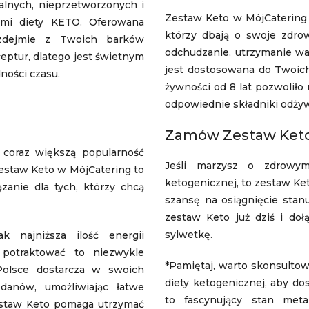
ralnych, nieprzetworzonych i
Zestaw Keto w MójCatering 
ami diety KETO. Oferowana
którzy dbają o swoje zdrow
 zdejmie z Twoich barków
odchudzanie, utrzymanie wa
ptur, dlatego jest świetnym
jest dostosowana do Twoich
dności czasu.
żywności od 8 lat pozwoliło 
odpowiednie składniki odżyw
Zamów Zestaw Keto 
 coraz większą popularność
Jeśli marzysz o zdrowym
estaw Keto w MójCatering to
ketogenicznej, to zestaw Ke
ązanie dla tych, którzy chcą
szansę na osiągnięcie sta
zestaw Keto już dziś i doł
sylwetkę.
k najniższa ilość energii
potraktować to niezwykle
*Pamiętaj, warto skonsulto
olsce dostarcza w swoich
diety ketogenicznej, aby d
anów, umożliwiając łatwe
to fascynujący stan meta
Zestaw Keto pomaga utrzymać