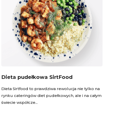
Dieta pudełkowa SirtFood
D
Dieta Sirtfood to prawdziwa rewolucja nie tylko na
P
rynku cateringów diet pudełkowych, ale i na całym
s
świecie współcze...
p