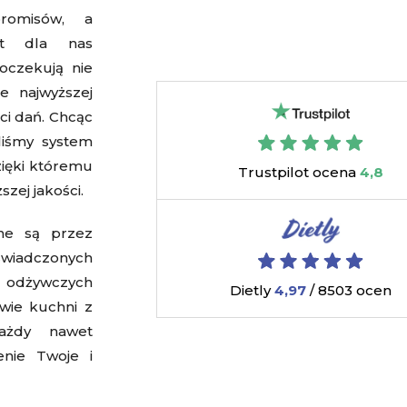
romisów
, a
st dla nas
oczekują nie
e najwyższej
ci dań. Chcąc
aliśmy system
ięki któremu
Trustpilot ocena
4,8
zej jakości.
one są przez
wiadczonych
 odżywczych
Dietly
4,97
/ 8503 ocen
owie kuchni z
żdy nawet
enie Twoje i