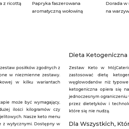
 z ricottą
Papryka faszerowana
Dorada w 
aromatyczną wołowiną
na warzyw
Dieta Ketogeniczna 
o zestaw posiłków zgodnych z
Zestaw Keto w MójCaterin
czone w niezmienne zestawy.
zastosować dietę ketogen
kowej w kilku wariantach
węglowodanów niż typowe d
ketogeniczna opiera się na
jednoczesnym ograniczeniu 
apie może być wymagający,
przez dietetyków i technol
żej ilości kilogramów czy
które się nie nudzą.
jelitowych. Nasze keto menu
Dla Wszystkich, Któr
e z wytycznymi. Dostępny w