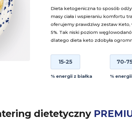
Dieta ketogeniczna to sposób odży
masy ciała i wspieraniu komfortu tr
oferujemy prawdziwy zestaw Keto,
5%. Tak niski poziom węglowodanó
dlatego dieta keto zdobyła ogromn
15-25
70-7
% energii z białka
% energii
tering dietetyczny
PREMI