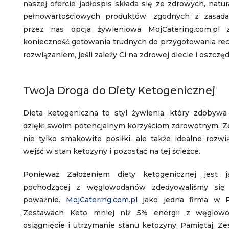
naszej ofercie jadłospis składa się ze zdrowych, natu
pełnowartościowych produktów, zgodnych z zasad
przez nas opcja żywieniowa MojCatering.com.pl
konieczność gotowania trudnych do przygotowania rece
rozwiązaniem, jeśli zależy Ci na zdrowej diecie i oszczę
Twoja Droga do Diety Ketogenicznej
Dieta ketogeniczna to styl żywienia, który zdobywa
dzięki swoim potencjalnym korzyściom zdrowotnym. Z
nie tylko smakowite posiłki, ale także idealne rozwi
wejść w stan ketozyny i pozostać na tej ścieżce.
Ponieważ Założeniem diety ketogenicznej jest ja
pochodzącej z węglowodanów zdedyowaliśmy się 
poważnie.
MojCatering.com.pl
jako jedna firma w P
Zestawach Keto mniej niż 5% energii z węglowod
osiągnięcie i utrzymanie stanu ketozyny. Pamiętaj, 