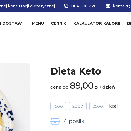
nej konsultacji dietetycznej
884 570 220
kontakt@
R DOSTAW
MENU
CENNIK
KALKULATOR KALORII
B
Dieta Keto
89,00
cena od
zł / dzień
1500
2000
2500
4 posiłki