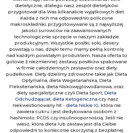
dietetyczne, dlatego nasz zespół dietetyków
przygotował dla Was kilkanaście wyjątkowych diet.
Każda z nich ma odpowiednio policzone
makroskładniki, przygotowywane są z najwyższej
jakości surowców na zaawansowanych
technologicznie sprzęcie w naszym zakładzie
produkcyjnym. Wszystkie posiłki, soki, desery
powstają u nas, dzięki temu mamy pełną kontrolę
nad każdym powstałym produktem. Nasza oferta to
gotowe (i niezmienne) zestawy posiłków spakowane
w firmie całodziennych zestawów oraz diety
pudełkowe. Diety dzielimy zdrowotne takie jak Dieta
Optymalna, dieta Wegetariańska, Dieta
Fleksiteriańska, dieta Niskowęglowodanowa, oraz
diety specjalistyczne czyli Dieta Sport,
Dieta
Odchudzająca
t,
dieta Ketogeniczna
czy nasz
niekwestionowany hit -
dieta Niskie IG
, która nie
zawiera cukru i jest dedykowana osobom z
hashimoto, PCOS czy insulinoopornością. Jeśli nie
wiesz, która dieta lub zestaw jest dla Ciebie
odpowiedni to koniecznie skorzystaj z bezpłatnej