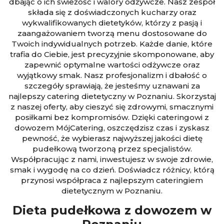
dbając o ich świeżość i walory odżywcze. Nasz zespół
składa się z doświadczonych kucharzy oraz
wykwalifikowanych dietetyków, którzy z pasją i
zaangażowaniem tworzą menu dostosowane do
Twoich indywidualnych potrzeb. Każde danie, które
trafia do Ciebie, jest precyzyjnie skomponowane, aby
zapewnić optymalne wartości odżywcze oraz
wyjątkowy smak. Nasz profesjonalizm i dbałość o
szczegóły sprawiają, że jesteśmy uznawani za
najlepszy catering dietetyczny w Poznaniu. Skorzystaj
z naszej oferty, aby cieszyć się zdrowymi, smacznymi
posiłkami bez kompromisów. Dzięki cateringowi z
dowozem MójCatering, oszczędzisz czas i zyskasz
pewność, że wybierasz najwyższej jakości dietę
pudełkową tworzoną przez specjalistów.
Współpracując z nami, inwestujesz w swoje zdrowie,
smak i wygodę na co dzień. Doświadcz różnicy, którą
przynosi współpraca z najlepszym cateringiem
dietetycznym w Poznaniu.
Dieta pudełkowa z dowozem w