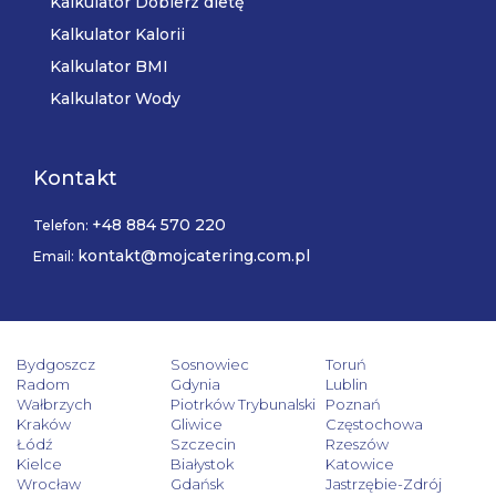
Kalkulator Dobierz dietę
Kalkulator Kalorii
Kalkulator BMI
Kalkulator Wody
Kontakt
+48 884 570 220
Telefon:
kontakt@mojcatering.com.pl
Email:
Bydgoszcz
Sosnowiec
Toruń
Radom
Gdynia
Lublin
Wałbrzych
Piotrków Trybunalski
Poznań
Kraków
Gliwice
Częstochowa
Łódź
Szczecin
Rzeszów
Kielce
Białystok
Katowice
Wrocław
Gdańsk
Jastrzębie-Zdrój