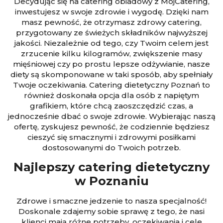
Decydując się na catering obiadowy z MójCatering,
inwestujesz w swoje zdrowie i wygodę. Dzięki nam
masz pewność, że otrzymasz zdrowy catering,
przygotowany ze świeżych składników najwyższej
jakości. Niezależnie od tego, czy Twoim celem jest
zrzucenie kilku kilogramów, zwiększenie masy
mięśniowej czy po prostu lepsze odżywianie, nasze
diety są skomponowane w taki sposób, aby spełniały
Twoje oczekiwania. Catering dietetyczny Poznań to
również doskonała opcja dla osób z napiętym
grafikiem, które chcą zaoszczędzić czas, a
jednocześnie dbać o swoje zdrowie. Wybierając naszą
ofertę, zyskujesz pewność, że codziennie będziesz
cieszyć się smacznymi i zdrowymi posiłkami
dostosowanymi do Twoich potrzeb.
Najlepszy catering dietetyczny
w Poznaniu
Zdrowe i smaczne jedzenie to nasza specjalność!
Doskonale zdajemy sobie sprawę z tego, że nasi
klienci mają różne potrzeby, oczekiwania i cele