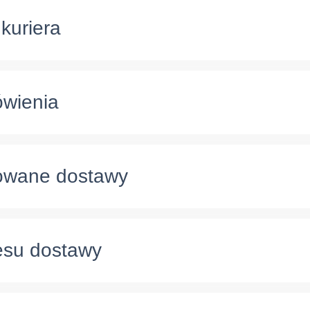
kuriera
ówienia
zowane dostawy
esu dostawy