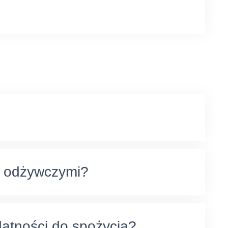
mi odżywczymi?
datności do spożycia?