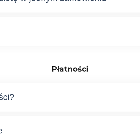
Płatności
ści?
e