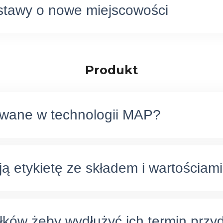
stawy o nowe miejscowości
Produkt
wane w technologii MAP?
ą etykietę ze składem i wartościa
łków żeby wydłużyć ich termin przy