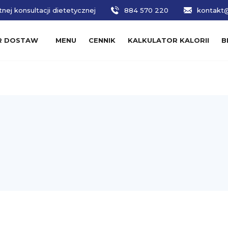
nej konsultacji dietetycznej
884 570 220
kontakt@
R DOSTAW
MENU
CENNIK
KALKULATOR KALORII
B