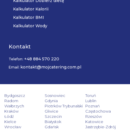
Kalkulator Dobierz dietę
Kalkulator Kalorii
Kalkulator BMI
Kalkulator Wody
Kontakt
+48 884 570 220
Telefon:
kontakt@mojcatering.com.pl
Email:
Bydgoszcz
Sosnowiec
Toruń
Radom
Gdynia
Lublin
Wałbrzych
Piotrków Trybunalski
Poznań
Kraków
Gliwice
Częstochowa
Łódź
Szczecin
Rzeszów
Kielce
Białystok
Katowice
Wrocław
Gdańsk
Jastrzębie-Zdrój