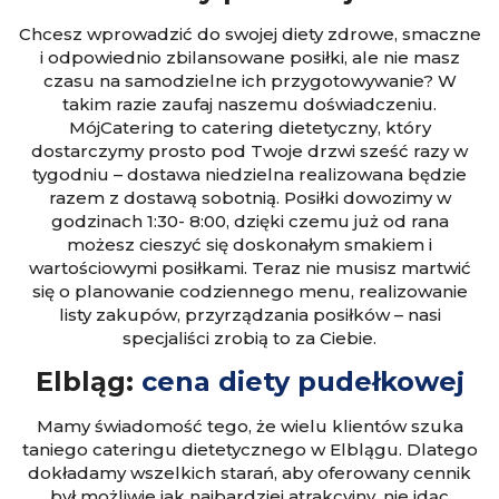
Chcesz wprowadzić do swojej diety zdrowe, smaczne
i odpowiednio zbilansowane posiłki, ale nie masz
czasu na samodzielne ich przygotowywanie? W
takim razie zaufaj naszemu doświadczeniu.
MójCatering to catering dietetyczny, który
dostarczymy prosto pod Twoje drzwi sześć razy w
tygodniu – dostawa niedzielna realizowana będzie
razem z dostawą sobotnią. Posiłki dowozimy w
godzinach 1:30- 8:00, dzięki czemu już od rana
możesz cieszyć się doskonałym smakiem i
wartościowymi posiłkami. Teraz nie musisz martwić
się o planowanie codziennego menu, realizowanie
listy zakupów, przyrządzania posiłków – nasi
specjaliści zrobią to za Ciebie.
Elbląg:
cena diety pudełkowej
Mamy świadomość tego, że wielu klientów szuka
taniego cateringu dietetycznego w Elblągu. Dlatego
dokładamy wszelkich starań, aby oferowany cennik
był możliwie jak najbardziej atrakcyjny, nie idąc