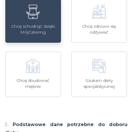
Chcę schudnąć dzięki
Chcę zdrowo się
MójCatering
odżywiać
Szukam diety
Chcę zbudować
specjalistycznej
mięśnie
2.
Podstawowe dane potrzebne do doboru