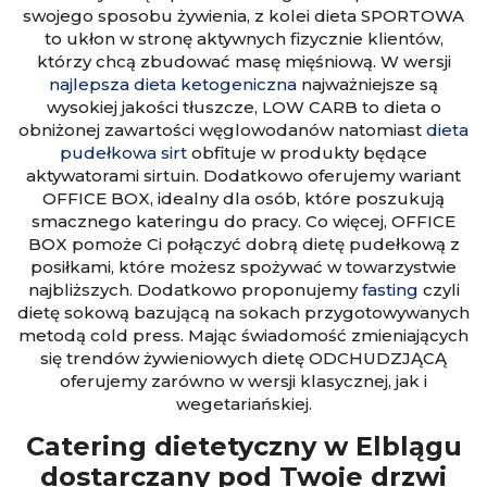
swojego sposobu żywienia, z kolei dieta SPORTOWA
to ukłon w stronę aktywnych fizycznie klientów,
którzy chcą zbudować masę mięśniową. W wersji
najlepsza dieta ketogeniczna
najważniejsze są
wysokiej jakości tłuszcze, LOW CARB to dieta o
obniżonej zawartości węglowodanów natomiast
dieta
pudełkowa sirt
obfituje w produkty będące
aktywatorami sirtuin. Dodatkowo oferujemy wariant
OFFICE BOX, idealny dla osób, które poszukują
smacznego kateringu do pracy. Co więcej, OFFICE
BOX pomoże Ci połączyć dobrą dietę pudełkową z
posiłkami, które możesz spożywać w towarzystwie
najbliższych. Dodatkowo proponujemy
fasting
czyli
dietę sokową bazującą na sokach przygotowywanych
metodą cold press. Mając świadomość zmieniających
się trendów żywieniowych dietę ODCHUDZJĄCĄ
oferujemy zarówno w wersji klasycznej, jak i
wegetariańskiej.
Catering dietetyczny w Elblągu
dostarczany pod Twoje drzwi