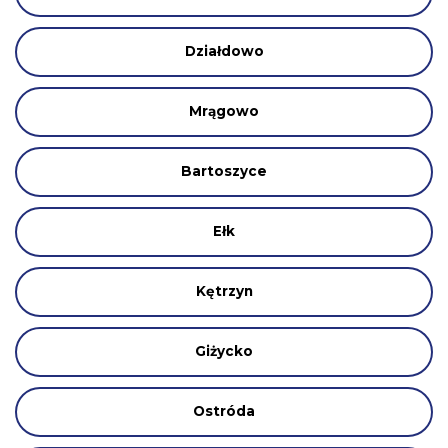
Działdowo
Mrągowo
Bartoszyce
Ełk
Kętrzyn
Giżycko
Ostróda