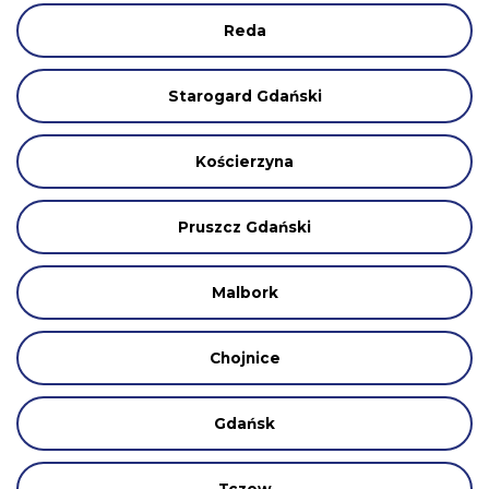
Reda
Starogard Gdański
Kościerzyna
Pruszcz Gdański
Malbork
Chojnice
Gdańsk
Tczew