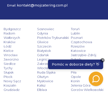
kontakt@mojcatering.com.pl
Email:
Bydgoszcz
Sosnowiec
Toruń
Radom
Gdynia
Lublin
Wałbrzych
Piotrków Trybunalski
Poznań
Kraków
Gliwice
Częstochowa
Łódź
Szczecin
Rzeszów
Kielce
Białystok
Katowice
Wrocław
Gdańsk
Jastrzębie-Zdrój
Jaworzno
Legnica
Rybnik
Siedlce
Zabrze
Zielona Góra
Tychy
Włocławek
Tarnów
Słupsk
Ruda Śląska
Piła
Płock
Olsztyn
Opole
Nowy Sącz
Mysłowice
Konin
Koszalin
Kalisz
Jelenia Góra
Grudziądz
Elbląg
Gorzów Wielkopolski
Dąbrowa Górnicza
Bytom
Chorzów
Bielsko-Biała