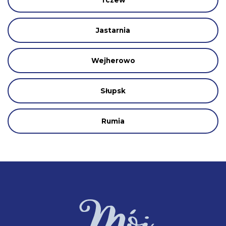
Jastarnia
Wejherowo
Słupsk
Rumia