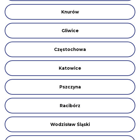
Knurów
Gliwice
Częstochowa
Katowice
Pszczyna
Racibórz
Wodzisław Śląski