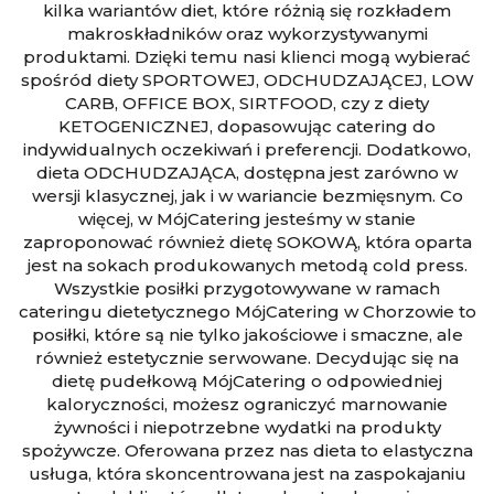
kilka wariantów diet, które różnią się rozkładem
makroskładników oraz wykorzystywanymi
produktami. Dzięki temu nasi klienci mogą wybierać
spośród diety SPORTOWEJ, ODCHUDZAJĄCEJ, LOW
CARB, OFFICE BOX, SIRTFOOD, czy z diety
KETOGENICZNEJ, dopasowując catering do
indywidualnych oczekiwań i preferencji. Dodatkowo,
dieta ODCHUDZAJĄCA, dostępna jest zarówno w
wersji klasycznej, jak i w wariancie bezmięsnym. Co
więcej, w MójCatering jesteśmy w stanie
zaproponować również dietę SOKOWĄ, która oparta
jest na sokach produkowanych metodą cold press.
Wszystkie posiłki przygotowywane w ramach
cateringu dietetycznego MójCatering w Chorzowie to
posiłki, które są nie tylko jakościowe i smaczne, ale
również estetycznie serwowane. Decydując się na
dietę pudełkową MójCatering o odpowiedniej
kaloryczności, możesz ograniczyć marnowanie
żywności i niepotrzebne wydatki na produkty
spożywcze. Oferowana przez nas dieta to elastyczna
usługa, która skoncentrowana jest na zaspokajaniu