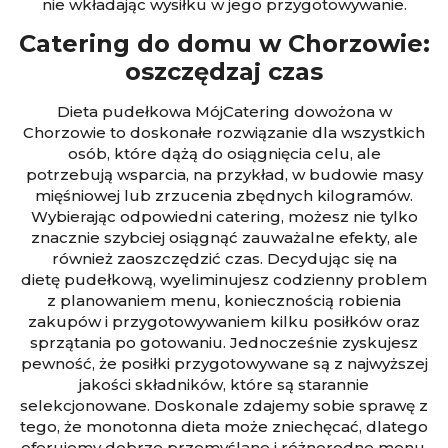
nie wkładając wysiłku w jego przygotowywanie.
Catering do domu w Chorzo
w
ie:
oszczędzaj czas
Dieta pudełkowa MójCatering dowożona w
Chorzowie to doskonałe rozwiązanie dla wszystkich
osób, które dążą do osiągnięcia celu, ale
potrzebują wsparcia, na przykład, w budowie masy
mięśniowej lub zrzucenia zbędnych kilogramów.
Wybierając odpowiedni catering, możesz nie tylko
znacznie szybciej osiągnąć zauważalne efekty, ale
również zaoszczędzić czas. Decydując się na
dietę pudełkową, wyeliminujesz codzienny problem
z planowaniem menu, koniecznością robienia
zakupów i przygotowywaniem kilku posiłków oraz
sprzątania po gotowaniu. Jednocześnie zyskujesz
pewność, że posiłki przygotowywane są z najwyższej
jakości składników, które są starannie
selekcjonowane. Doskonale zdajemy sobie sprawę z
tego, że monotonna dieta może zniechęcać, dlatego
oferujemy dobrze przemyślane i różnorodne menu.