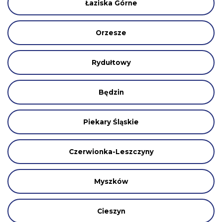
Łaziska Górne
Orzesze
Rydułtowy
Będzin
Piekary Śląskie
Czerwionka-Leszczyny
Myszków
Cieszyn