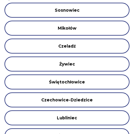
Sosnowiec
Mikołów
Czeladź
Żywiec
Świętochłowice
Czechowice-Dziedzice
Lubliniec