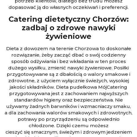
potrzeb klientów, dlatego bez trudu możesz
dopasować ją do własnych oczekiwań i preferencji.
Catering dietetyczny Chorz
ó
w
:
zadbaj o zdrowe nawyki
żywieniowe
Dieta z dowozem na terenie Chorzowa to doskonałe
rozwiązanie, żeby zacząć dbać o swój codzienny
sposób odżywiania i bez wkładania w ten proces
dużego wysiłku, zmienić nawyki żywieniowe. Posiłki
przygotowywane są z dbałością o walory smakowe i
zdrowotne, z użyciem wyłącznie świeżych, wysokiej
jakości składników. Dieta pudełkowa MójCatering
przygotowywana jest z zachowaniem najwyższych
standardów higieny oraz bezpieczeństwa. Nie
używamy żadnych barwników i wzmacniaczy smaku,
a dla zachowania walorów smakowych i zdrowotnych,
potrawy po przyrządzeniu są odpowiednio
chłodzone. Dzięki czemu możesz
cieszyć się smacznym, świeżym i zdrowym jedzeniem