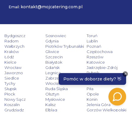
kontakt@mojcatering.com.pl
Email:
Bydgoszcz
Sosnowiec
Toruń
Radom
Gdynia
Lublin
Wałbrzych
Piotrków Trybunalski
Poznań
Kraków
Gliwice
Częstochowa
Łódź
Szczecin
Rzeszów
Kielce
Białystok
Katowice
Wrocław
Gdańsk
Jastrzębie-Zdrój
Jaworzno
Legnica
Rybnik
Siedlce
Zabrze
Zielona Góra
Tychy
Włocławek
Tarnów
Słupsk
Ruda Śląska
Piła
Płock
Olsztyn
Opole
Nowy Sącz
Mysłowice
Konin
Koszalin
Kalisz
Jelenia Góra
Grudziądz
Elbląg
Gorzów Wielkopolski
Dąbrowa Górnicza
Bytom
Chorzów
Bielsko-Biała