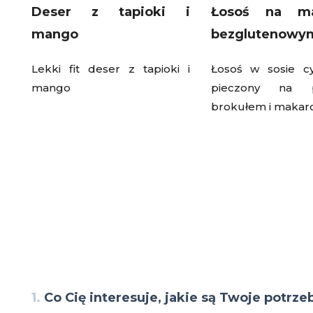
Deser z tapioki i
Łosoś na ma
mango
bezglutenowy
Lekki fit deser z tapioki i
Łosoś w sosie c
mango
pieczony na 
brokułem i maka
1.
Co Cię interesuje, jakie są Twoje potrze