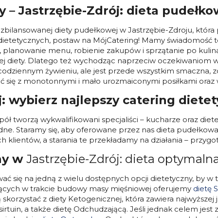
ny – Jastrzębie-Zdrój: dieta pudeł
o zbilansowanej diety pudełkowej w Jastrzębie-Zdroju, któ
ietetycznych, postaw na MójCatering! Mamy świadomość teg
e, planowanie menu, robienie zakupów i sprzątanie po kuli
 diety. Dlatego też wychodząc naprzeciw oczekiwaniom ws
w codziennym żywieniu, ale jest przede wszystkim smaczna
ać się z monotonnymi i mało urozmaiconymi posiłkami oraz 
j: wybierz najlepszy catering dietet
pół tworzą wykwalifikowani specjaliści – kucharze oraz diete
odne. Staramy się, aby oferowane przez nas dieta pudełko
 klientów, a starania te przekładamy na działania – przyg
ny w
Jastrzębie-Zdrój: dieta optymalna
ć się na jedną z wielu dostępnych opcji dietetyczny, by 
ędących w trakcie budowy masy mięśniowej oferujemy
dietę 
korzystać z diety Ketogenicznej, która zawiera najwyższej jak
 sirtuin, a także dietę Odchudzającą. Jeśli jednak celem j