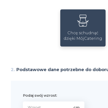
Chcę schudnąć
dzięki MójCatering
2.
Podstawowe dane potrzebne do doboru
Podaj swój wzrost: