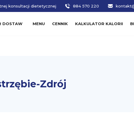
nej konsultacji dietetycznej
884 570 220
kontakt@
R DOSTAW
MENU
CENNIK
KALKULATOR KALORII
B
strzębie-Zdrój