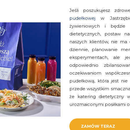
Jeśli poszukujesz zdro
pudełkowej
w Jastrzębi
żywieniowych i będzie
dietetycznych, postaw n
naszych klientów, nie ma 
dziennie, planowanie men
eksperymentach, ale j
odpowiednio zbilansow
oczekiwaniom współczesn
pudełkową, która jest nie
przede wszystkim smaczna
że katering dietetyczny
urozmaiconymi posiłkami or
ZAMÓW TERAZ