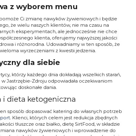
kowa z wyborem menu
ra pomoże Ci zmianę nawyków żywieniowych i będzie
o, że wielu naszych klientów, nie ma czasu na
narnych eksperymentach, ale jednocześnie nie chce
półczesnego klienta, oferujemy najwyższej jakości
, zdrowa i różnorodna. Udowadniamy w ten sposób, że
wieloma wyrzeczeniami z kwestii jedzenia.
yczny dla siebie
tycy, którzy każdego dnia dokładają wszelkich starań,
wa w Jastrzębie-Zdroju odpowiadała oczekiwaniom
otowując doskonałe dania.
 i dieta ketogeniczna
w ten sposób dopasować katering do własnych potrzeb
Sport
. Klienci, których celem jest redukcja zbędnych
ości tłuszcze oraz białko, dietę SirtFood, w składzie
est zmiana nawyków żywieniowych i wprowadzenie do