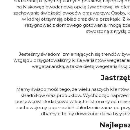
codziennej rutyny regularnych posiłków, najlepszą o
na Niskowęglowodanową opcję żywieniową. W ofercie
zachowanie świeżości owoców oraz warzyw. Osoby, kt
w której otrzymają obiad oraz dwie przekąski. Z k
rezygnować z domowego gotowania, mogą zdecy
stworzoną z myślą o
Jesteśmy świadomi zmieniających się trendów żywie
względu przygotowaliśmy kilka wariantów wegetariańs
wegetariańską, a także dietę wegetariańską
Jastrzę
Mamy świadomość tego, że wielu naszych klientów o
składników oraz produktów. Wychodząc naprzeci
dostawców. Dodatkowo w kuchni stronimy od miesz
zachowujemy poprzez ich chłodzenie zaraz po przyr
dbamy o to, by dowożone dania były pr
Najleps