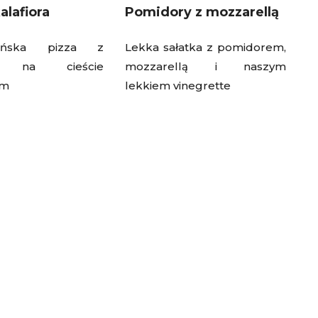
alafiora
Pomidory z mozzarellą
iańska pizza z
Lekka sałatka z pomidorem,
ra na cieście
mozzarellą i naszym
ym
lekkiem vinegrette