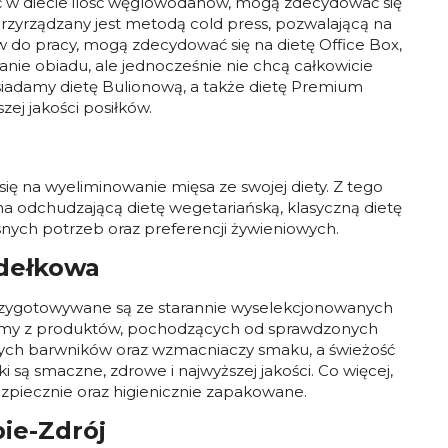
ć w diecie ilość węglowodanów, mogą zdecydować się
rzyrządzany jest metodą cold press, pozwalającą na
 do pracy, mogą zdecydować się na dietę Office Box,
zanie obiadu, ale jednocześnie nie chcą całkowicie
adamy dietę Bulionową, a także dietę Premium
ej jakości posiłków.
ię na wyeliminowanie mięsa ze swojej diety. Z tego
na odchudzającą dietę wegetariańską, klasyczną dietę
nych potrzeb oraz preferencji żywieniowych.
udełkowa
 przygotowywane są ze starannie wyselekcjonowanych
zamy z produktów, pochodzących od sprawdzonych
ych barwników oraz wzmacniaczy smaku, a świeżość
ą smaczne, zdrowe i najwyższej jakości. Co więcej,
piecznie oraz higienicznie zapakowane.
bie-Zdrój