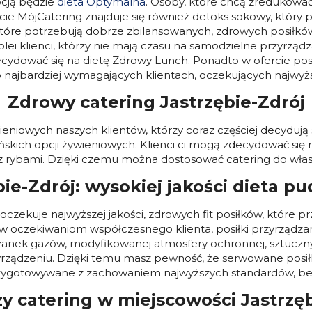
pcją będzie
dieta Optymalna
. Osoby, które chcą zredukowa
 MójCatering znajduje się również detoks sokowy, który p
óre potrzebują dobrze zbilansowanych, zdrowych posiłków
olei klienci, którzy nie mają czasu na samodzielne przyrząd
dować się na dietę Zdrowy Lunch. Ponadto w ofercie posi
 najbardziej wymagających klientach, oczekujących najwyższ
Zdrowy catering
Jastrzębie-Zdrój
niowych naszych klientów, którzy coraz częściej decydują s
kich opcji żywieniowych. Klienci ci mogą zdecydować się 
 z rybami. Dzięki czemu można dostosować catering do włas
bie-Zdrój: wysokiej jakości dieta p
czekuje najwyższej jakości, zdrowych fit posiłków, które
w oczekiwaniom współczesnego klienta, posiłki przyrząd
anek gazów, modyfikowanej atmosfery ochronnej, sztuczn
ządzeniu. Dzięki temu masz pewność, że serwowane posiłki s
zygotowywane z zachowaniem najwyższych standardów, bez
zy catering w miejscowości
Jastrzę