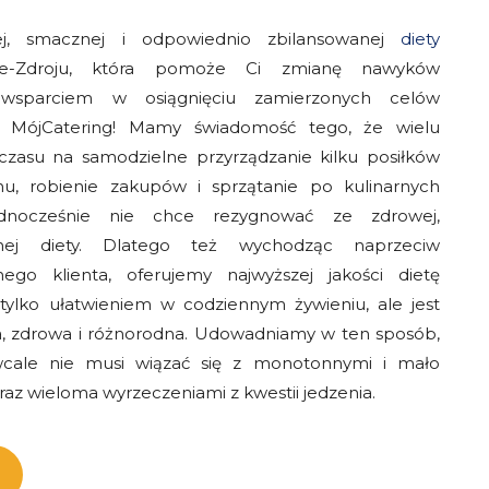
wej, smacznej i odpowiednio zbilansowanej
diety
e-Zdroju, która pomoże Ci zmianę nawyków
 wsparciem w osiągnięciu zamierzonych celów
a MójCatering! Mamy świadomość tego, że wielu
czasu na samodzielne przyrządzanie kilku posiłków
u, robienie zakupów i sprzątanie po kulinarnych
ednocześnie nie chce rezygnować ze zdrowej,
anej diety. Dlatego też wychodząc naprzeciw
ego klienta, oferujemy najwyższej jakości dietę
 tylko ułatwieniem w codziennym żywieniu, ale jest
, zdrowa i różnorodna. Udowadniamy w ten sposób,
 wcale nie musi wiązać się z monotonnymi i mało
az wieloma wyrzeczeniami z kwestii jedzenia.