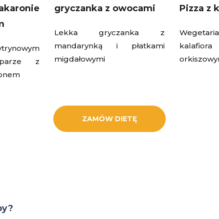
karonie
gryczanka z owocami
Pizza z k
m
Lekka gryczanka z
Wegetar
mandarynką i płatkami
kalafio
ytrynowym
migdałowymi
orkiszow
parze z
ronem
ZAMÓW DIETĘ
by?