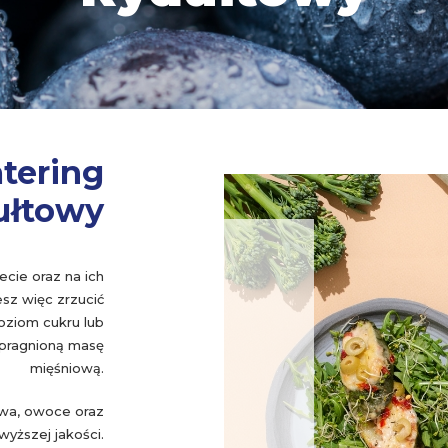
atering
ułtowy
cie oraz na ich
sz więc zrzucić
oziom cukru lub
upragnioną masę
mięśniową.
ywa, owoce oraz
wyższej jakości.