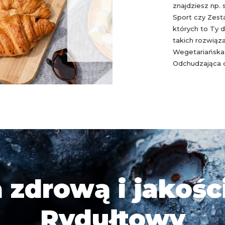
znajdziesz np.
Sport czy Zest
których to Ty d
takich rozwiąza
Wegetariańska,
Odchudzająca c
 zdrową i jakośc
Rydułtowy