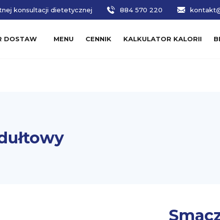
nej konsultacji dietetycznej
884 570 220
kontakt@
R DOSTAW
MENU
CENNIK
KALKULATOR KALORII
B
dułtowy
Smacz