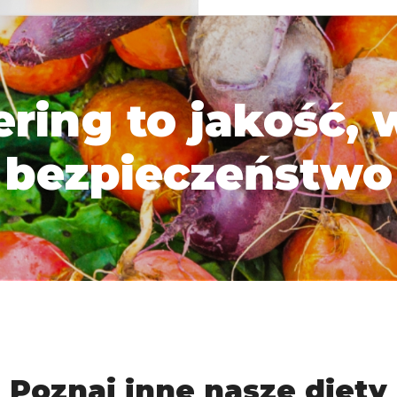
ering to jakość, 
bezpieczeństwo
Poznaj inne nasze diety