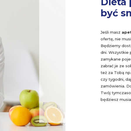
Dieta
być s
Jeśli masz
apet
ofertę, nie mu
Będziemy dost
dni. Wszystkie 
zamykane pojem
zabrać je ze s
też za Tobą np.
czy tygodni, d
zamówienia. Dos
Twój tymczasow
będziesz musiał