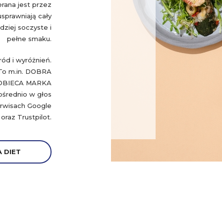
rana jest przez
sprawniają cały
rdziej soczyste i
pełne smaku.
ód i wyróżnień.
 To m.in. DOBRA
OBIECA MARKA
ośrednio w głos
serwisach Google
oraz Trustpilot.
 DIET