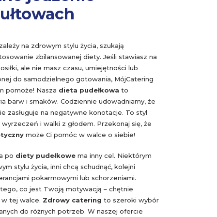
ułtowach
ależy na zdrowym stylu życia, szukają
osowanie zbilansowanej diety. Jeśli stawiasz na
siłki, ale nie masz czasu, umiejętności lub
nej do samodzielnego gotowania, MójCatering
tym pomoże! Nasza
dieta pudełkowa
to
ia barw i smaków. Codziennie udowadniamy, że
ie zasługuje na negatywne konotacje. To styl
ąg wyrzeczeń i walki z głodem. Przekonaj się, że
etyczny
może Ci pomóc w walce o siebie!
ga po
diety pudełkowe
ma inny cel. Niektórym
ym stylu życia, inni chcą schudnąć, kolejni
lerancjami pokarmowymi lub schorzeniami.
 tego, co jest Twoją motywacją – chętnie
w tej walce.
Zdrowy catering
to szeroki wybór
anych do różnych potrzeb. W naszej ofercie