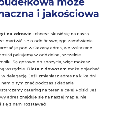
 pudełkowa może
maczna i jakościowa
yt na zdrowie
i chcesz skusić się na naszą
sisz martwić się o odbiór swojego zamówienia.
arczać je pod wskazany adres, we wskazane
posiłki pakujemy w oddzielne, szczelnie
niki. Są gotowe do spożycia, więc możesz
obą wszędzie.
Dieta z dowozem
może pojechać
 w delegację. Jeśli zmieniasz adres na kilka dni
aj nam o tym znać podczas składania
tarczamy catering na terenie całej Polski. Jeśli
y adres znajduje się na naszej mapie, nie
 się z nami rozstawać!