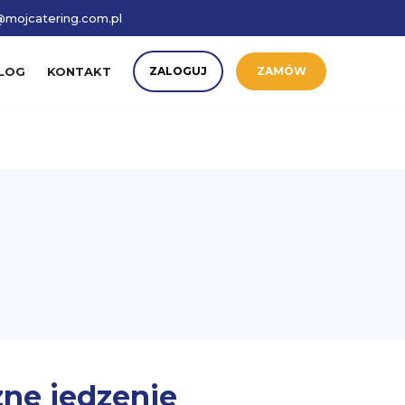
mojcatering.com.pl
LOG
KONTAKT
ZALOGUJ
ZAMÓW
ne jedzenie