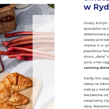
w Ryd
Osoby, którym z
sposobów na st
zbilansowane po
wiedzy potrzeb
chętnie Ci w 
prawdziwa feer
słowo „dieta” n
życia, a nie ci
catering diet
Każdy, kto się
zależy na zdrow
walczą z nieto
Niezależnie od
wesprzemy Cię 
opcji, dopasow