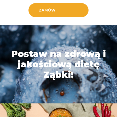
ZAMÓW
Postaw na zdrową i
jakościową dietę
Ząbki!