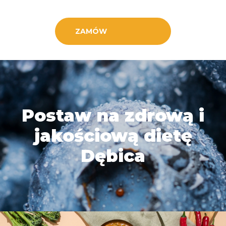
ZAMÓW
Postaw na zdrową i
jakościową dietę
Dębica