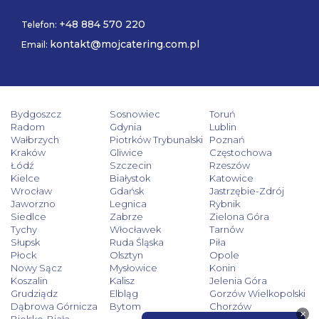
+48 884 570 220
Telefon:
kontakt@mojcatering.com.pl
Email:
Bydgoszcz
Sosnowiec
Toruń
Radom
Gdynia
Lublin
Wałbrzych
Piotrków Trybunalski
Poznań
Kraków
Gliwice
Częstochowa
Łódź
Szczecin
Rzeszów
Kielce
Białystok
Katowice
Wrocław
Gdańsk
Jastrzębie-Zdrój
Jaworzno
Legnica
Rybnik
Siedlce
Zabrze
Zielona Góra
Tychy
Włocławek
Tarnów
Słupsk
Ruda Śląska
Piła
Płock
Olsztyn
Opole
Nowy Sącz
Mysłowice
Konin
Koszalin
Kalisz
Jelenia Góra
Grudziądz
Elbląg
Gorzów Wielkopolski
Dąbrowa Górnicza
Bytom
Chorzów