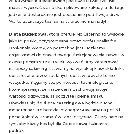
że utrzymanie postanowień jest dużo łatwiejsze. Nie
musisz wybierać się na skomplikowane zakupy, a do tego
jedzenie dostarczane jest codziennie pod Twoje drzwi.
Warto zaznaczyć też, że na talerzu nie ma nudy!
Dieta pudełkowa
, którą oferuje MójCatering to wysokiej
jakości posiłki, przygotowane przez profesjonalistów.
Doskonale wiemy, co potrzebne jest ludzkiemu
organizmowi do prawidłowego funkcjonowania, nawet w
czasie pełnym stresu i wielu wyzwań. Aby zaoferować
najlepszy
catering
, stawiamy na wysokiej klasy składniki,
dostarczane przez zaufanych dostawców, ale to nie
wszystko. Sięgamy też po nowości technologiczne,
które sprawiają, że nasze dania zachowują swoje
wartości odżywcze, są soczyste i pełne smaku.
Obawiasz się, że
dieta cateringowa
będzie nudna i
monotonna? Nic bardziej mylnego! Stawiamy na posiłki
pełne kolorów, aromatów, ziół i przypraw. Zależy nam na
tym, aby każdy kęs był dla Ciebie nową, kulinarną
podróżą.