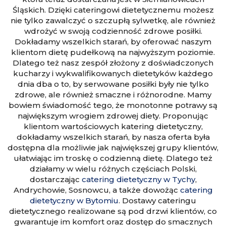
Śląskich. Dzięki cateringowi dietetycznemu możesz
nie tylko zawalczyć o szczupłą sylwetkę, ale również
wdrożyć w swoją codzienność zdrowe posiłki.
Dokładamy wszelkich starań, by oferować naszym
klientom dietę pudełkową na najwyższym poziomie.
Dlatego też nasz zespół złożony z doświadczonych
kucharzy i wykwalifikowanych dietetyków każdego
dnia dba o to, by serwowane posiłki były nie tylko
zdrowe, ale również smaczne i różnorodne. Mamy
bowiem świadomość tego, że monotonne potrawy są
największym wrogiem zdrowej diety. Proponując
klientom wartościowych katering dietetyczny,
dokładamy wszelkich starań, by nasza oferta była
dostępna dla możliwie jak największej grupy klientów,
ułatwiając im troskę o codzienną dietę. Dlatego też
działamy w wielu różnych częściach Polski,
dostarczając
catering dietetyczny w Tychy
,
Andrychowie, Sosnowcu, a także dowożąc
catering
dietetyczny w Bytomiu
. Dostawy cateringu
dietetycznego realizowane są pod drzwi klientów, co
gwarantuje im komfort oraz dostęp do smacznych