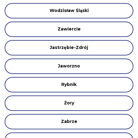
Wodzisław Śląski
Zawiercie
Jastrzębie-Zdrój
Jaworzno
Rybnik
Żory
Zabrze