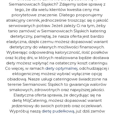
Siemianowicach Śląskich? Zdajemy sobie sprawę z
tego, że dla wielu klientów kwestia ceny ma
priorytetowe znaczenie. Dlatego proponujemy
atrakcyjny cennik, jednocześnie troszcząc się o jakość
serwowanych potraw. Jeżeli zależy Ci na tym, żeby
tanio zamówić w Siemianowicach Śląskich katering
dietetyczny, pamiętaj, że nasza oferta jest bardzo
elastyczna, dzięki czemu możesz dopasować wariant
dietetyczny do własnych możliwości finansowych.
Wybierając odpowiednią kaloryczność, ilość posiłków
oraz liczbę dni, w których realizowana będzie dostawa
diety możesz wpłynąć na ostateczny koszt cateringu.
Co więcej, w ramach
diety optymalnej
, odchudzającej i
ektogenicznej możesz wybrać wyłącznie opcję
obiadową.
Nasze usługi cateringowe świadczone na
terenie Siemianowic Śląskich to gwarancja walorów
smakowych, zdrowotnych oraz najwyższej jakości.
Elastyczna oferta sprawia, że decydując się na
dietę MójCatering, możesz dopasować wariant
jedzeniowy do swoich potrzeb oraz oczekiwań.
Wypróbuj naszą
dietę pudełkową
, już dziś zamów