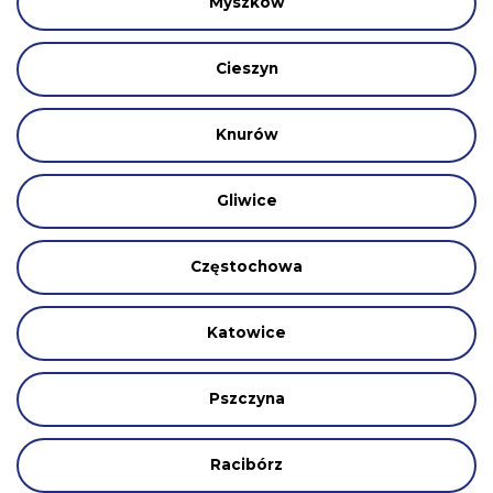
Myszków
Cieszyn
Knurów
Gliwice
Częstochowa
Katowice
Pszczyna
Racibórz