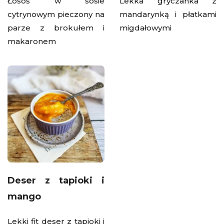
Łosoś w sosie
Lekka gryczanka z
cytrynowym pieczony na
mandarynką i płatkami
parze z brokułem i
migdałowymi
makaronem
Deser z tapioki i
mango
Lekki fit deser z tapioki i