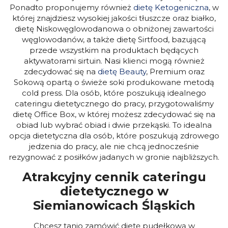
Ponadto proponujemy również
dietę Ketogeniczna
, w
której znajdziesz wysokiej jakości tłuszcze oraz białko,
dietę Niskowęglowodanowa o obniżonej zawartości
węglowodanów, a także dietę Sirtfood, bazującą
przede wszystkim na produktach będących
aktywatorami sirtuin. Nasi klienci mogą również
zdecydować się na
dietę Beauty
, Premium oraz
Sokową opartą o świeże soki produkowane metodą
cold press.
Dla osób, które poszukują idealnego
cateringu dietetycznego do pracy, przygotowaliśmy
dietę Office Box, w której możesz zdecydować się na
obiad lub wybrać obiad i dwie przekąski. To idealna
opcja dietetyczna dla osób, które poszukują zdrowego
jedzenia do pracy, ale nie chcą jednocześnie
rezygnować z posiłków jadanych w gronie najbliższych.
Atrakcyjny cennik cateringu
dietetycznego w
Siemianowicach Śląskich
Chcesz tanio zamówić dietę pudełkową w