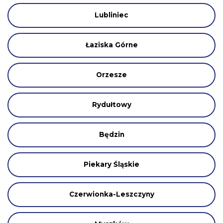
Lubliniec
Łaziska Górne
Orzesze
Rydułtowy
Będzin
Piekary Śląskie
Czerwionka-Leszczyny