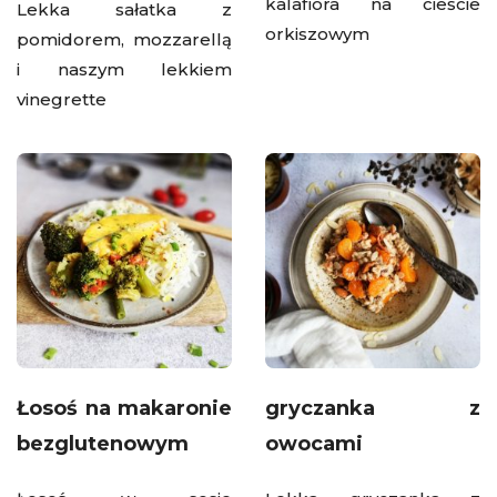
kalafiora na cieście
Lekka sałatka z
orkiszowym
pomidorem, mozzarellą
i naszym lekkiem
vinegrette
Łosoś na makaronie
gryczanka z
bezglutenowym
owocami