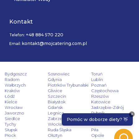
Kontakt
+48 884 570 220
Telefon:
kontakt@mojcatering.com.pl
Email:
Bydgoszcz
Sosnowiec
Toruń
Radom
Gdynia
Lublin
Wałbrzych
Piotrków Trybunalski
Poznań
Kraków
Gliwice
Częstochowa
Łódź
Szczecin
Rzeszów
Kielce
Białystok
Katowice
Wrocław
Gdańsk
Jastrzębie-Zdrój
Jaworzno
Legnica
Rybnik
Siedlce
Zabrze
Zielona Góra
Tychy
Włocławek
Tarnów
Słupsk
Ruda Śląska
Piła
Płock
Olsztyn
Opole