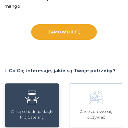
mango
ZAMÓW DIETĘ
1.
Co Cię interesuje, jakie są Twoje potrzeby?
Chcę schudnąć dzięki
Chcę zdrowo się
MójCatering
odżywiać