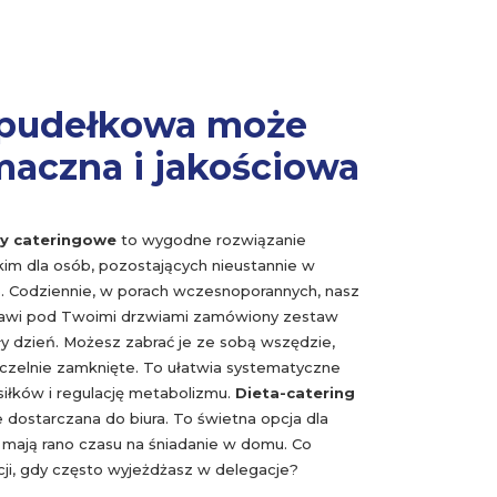
 pudełkowa może
maczna i jakościowa
ty cateringowe
to wygodne rozwiązanie
im dla osób, pozostających nieustannie w
. Codziennie, w porach wczesnoporannych, nasz
awi pod Twoimi drzwiami zamówiony zestaw
ły dzień. Możesz zabrać je ze sobą wszędzie,
czelnie zamknięte. To ułatwia systematyczne
iłków i regulację metabolizmu.
Dieta-catering
 dostarczana do biura. To świetna opcja dla
e mają rano czasu na śniadanie w domu. Co
cji, gdy często wyjeżdżasz w delegacje?