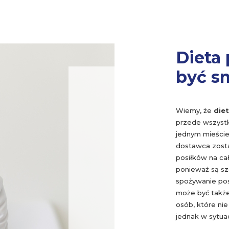
Dieta
być s
Wiemy, że
die
przede wszystk
jednym mieście
dostawca zost
posiłków na ca
ponieważ są sz
spożywanie pos
może być także
osób, które ni
jednak w sytua