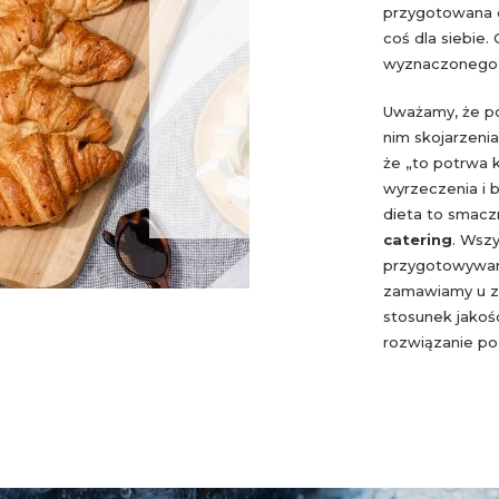
przygotowana of
coś dla siebie.
wyznaczonego 
Uważamy, że po
nim skojarzenia
że „to potrwa k
wyrzeczenia i 
dieta to smacz
catering
. Wsz
przygotowywane
zamawiamy u z
stosunek jakoś
rozwiązanie po 