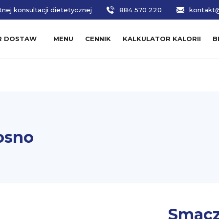
nej konsultacji dietetycznej
884 570 220
kontakt@
R DOSTAW
MENU
CENNIK
KALKULATOR KALORII
B
osno
Smacz