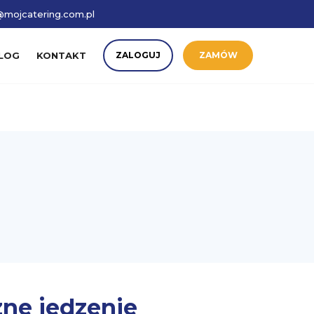
mojcatering.com.pl
LOG
KONTAKT
ZALOGUJ
ZAMÓW
ne jedzenie