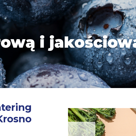
ową i jakościow
atering
Krosno