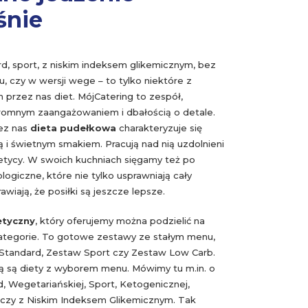
śnie
d, sport, z niskim indeksem glikemicznym, bez
nu, czy w wersji wege – to tylko niektóre z
przez nas diet. MójCatering to zespół,
gromnym zaangażowaniem i dbałością o detale.
ez nas
dieta pudełkowa
charakteryzuje się
ą i świetnym smakiem. Pracują nad nią uzdolnieni
tetycy. W swoich kuchniach sięgamy też po
ogiczne, które nie tylko usprawniają cały
rawiają, że posiłki są jeszcze lepsze.
etyczny
, który oferujemy można podzielić na
ategorie. To gotowe zestawy ze stałym menu,
 Standard, Zestaw Sport czy Zestaw Low Carb.
ą są diety z wyborem menu. Mówimy tu m.in. o
, Wegetariańskiej, Sport, Ketogenicznej,
czy z Niskim Indeksem Glikemicznym. Tak