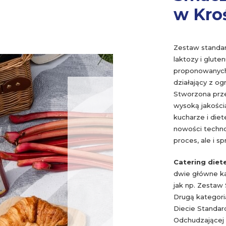
w Kro
Zestaw standar
laktozy i glute
proponowanych 
działający z o
Stworzona prz
wysoką jakości
kucharze i die
nowości technol
proces, ale i sp
Catering diet
dwie główne k
jak np. Zestaw
Drugą kategori
Diecie Standard
Odchudzającej 