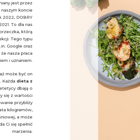
iany jest przez
Na naszym koncie
KA 2022, DOBRY
1. To dla nas
przeczka, którą
kcji. Tego typu
.in. Google oraz
 że nasza praca
niem i uznaniem.
waż może być on
. Każda
dieta z
ietetycy dbają o
y się z wartości
wanie przybliży
ata kilogramów,
śniowej, a może
 Ci się spełnić
marzenia.