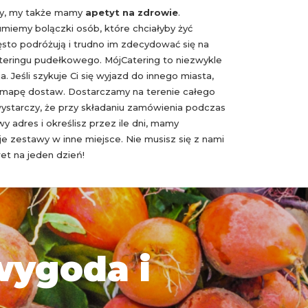
Ty, my także mamy
apetyt na zdrowie
.
miemy bolączki osób, które chciałyby żyć
ęsto podróżują i trudno im zdecydować się na
eringu pudełkowego. MójCatering to niezwykle
a. Jeśli szykuje Ci się wyjazd do innego miasta,
 mapę dostaw. Dostarczamy na terenie całego
 wystarczy, że przy składaniu zamówienia podczas
 adres i określisz przez ile dni, mamy
e zestawy w inne miejsce. Nie musisz się z nami
et na jeden dzień!
wygoda i