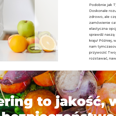
Podobnie jak 
Doskonale rozu
zdrowo, ale cz
zamówienie cat
elastyczna opcj
sprawdź naszą
kraju! Później,
nam tymczasowy
przywozić Twoj
rozstawać, naw
ering to jakość, 