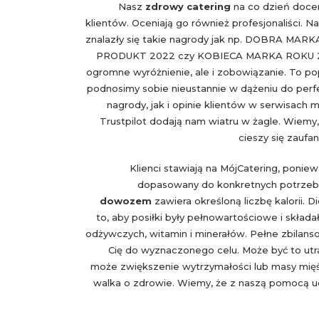
Nasz
zdrowy catering
na co dzień docen
klientów. Oceniają go również profesjonaliści. 
znalazły się takie nagrody jak np. DOBRA MAR
PRODUKT 2022 czy KOBIECA MARKA ROKU 202
ogromne wyróżnienie, ale i zobowiązanie. To po
podnosimy sobie nieustannie w dążeniu do perfe
nagrody, jak i opinie klientów w serwisach m
Trustpilot dodają nam wiatru w żagle. Wiemy,
cieszy się zaufa
Klienci stawiają na MójCatering, ponie
dopasowany do konkretnych potrzeb
dowozem
zawiera określoną liczbę kalorii. D
to, aby posiłki były pełnowartościowe i składał
odżywczych, witamin i minerałów. Pełne zbilanso
Cię do wyznaczonego celu. Może być to utr
może zwiększenie wytrzymałości lub masy mię
walka o zdrowie. Wiemy, że z naszą pomocą uda