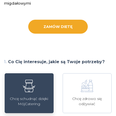
migdałowymi
ZAMÓW DIETĘ
1.
Co Cię interesuje, jakie są Twoje potrzeby?
Chcę schudnąć dzięki
Chcę zdrowo się
MójCatering
odżywiać