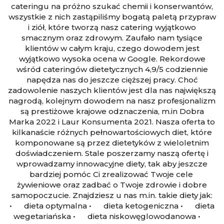
cateringu na próżno szukać chemii i konserwantów,
wszystkie z nich zastąpiliśmy bogatą paletą przypraw
i ziół, które tworzą nasz catering wyjątkowo
smacznym oraz zdrowym. Zaufało nam tysiące
klientów w całym kraju, czego dowodem jest
wyjątkowo wysoka ocena w Google. Rekordowe
wśród cateringów dietetycznych 4,9/5 codziennie
napędza nas do jeszcze cięższej pracy. Choć
zadowolenie naszych klientów jest dla nas największą
nagrodą, kolejnym dowodem na nasz profesjonalizm
są prestiżowe krajowe odznaczenia, m.in Dobra
Marka 2022 i Laur Konsumenta 2021. Nasza oferta to
kilkanaście różnych pełnowartościowych diet, które
komponowane są przez dietetyków z wieloletnim
doświadczeniem. Stale poszerzamy naszą ofertę i
wprowadzamy innowacyjne diety, tak aby jeszcze
bardziej pomóc Ci zrealizować Twoje cele
żywieniowe oraz zadbać o Twoje zdrowie i dobre
samopoczucie. Znajdziesz u nas m.in. takie diety jak:
• dieta optymalna • dieta ketogeniczna • dieta
wegetariańska • dieta niskowęglowodanowa •