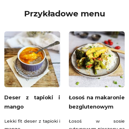
Przykładowe menu
Deser z tapioki i
Łosoś na makaronie
mango
bezglutenowym
Lekki fit deser z tapioki i
Łosoś w sosie
mango
cytrynowym pieczony na