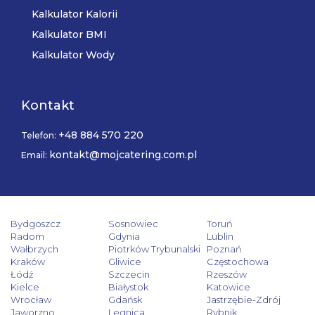
Kalkulator Kalorii
Kalkulator BMI
Kalkulator Wody
Kontakt
+48 884 570 220
Telefon:
kontakt@mojcatering.com.pl
Email:
Bydgoszcz
Sosnowiec
Toruń
Radom
Gdynia
Lublin
Wałbrzych
Piotrków Trybunalski
Poznań
Kraków
Gliwice
Częstochowa
Łódź
Szczecin
Rzeszów
Kielce
Białystok
Katowice
Wrocław
Gdańsk
Jastrzębie-Zdrój
Jaworzno
Legnica
Rybnik