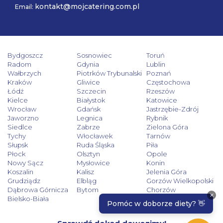
kontakt@mojcatering.com.pl
Email:
Bydgoszcz
Sosnowiec
Toruń
Radom
Gdynia
Lublin
Wałbrzych
Piotrków Trybunalski
Poznań
Kraków
Gliwice
Częstochowa
Łódź
Szczecin
Rzeszów
Kielce
Białystok
Katowice
Wrocław
Gdańsk
Jastrzębie-Zdrój
Jaworzno
Legnica
Rybnik
Siedlce
Zabrze
Zielona Góra
Tychy
Włocławek
Tarnów
Słupsk
Ruda Śląska
Piła
Płock
Olsztyn
Opole
Nowy Sącz
Mysłowice
Konin
Koszalin
Kalisz
Jelenia Góra
Grudziądz
Elbląg
Gorzów Wielkopolski
Dąbrowa Górnicza
Bytom
Chorzów
Bielsko-Biała