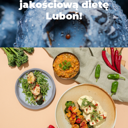
jakościową dietę
Luboń!