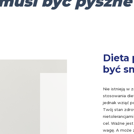
musi być pyszne
Dieta
być s
Nie istnieją w
stosowania die
jednak wziąć p
Twój stan zdro
nietolerancjam
cel. Ważne jest
wagę. A może z