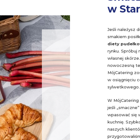
w Sta
Jeśli należysz d
smakiem posiłk
diety pudełk
rynku. Spróbuj 
własnej skórze.
nowoczesną tec
MójCatering zo
w osiągnięciu 
sylwetkowego. 
W MójCatering 
jeśli „smaczne
wpasować się w
kuchnię. Szybk
naszych klient
przygotowaliśm