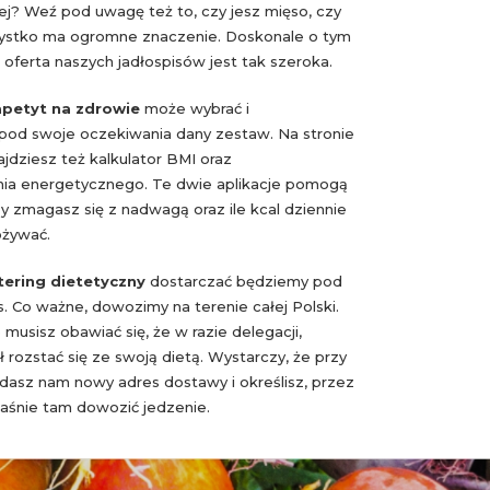
j? Weź pod uwagę też to, czy jesz mięso, czy
zystko ma ogromne znaczenie. Doskonale o tym
oferta naszych jadłospisów jest tak szeroka.
apetyt na zdrowie
może wybrać i
od swoje oczekiwania dany zestaw. Na stronie
jdziesz też kalkulator BMI oraz
ia energetycznego. Te dwie aplikacje pomogą
zy zmagasz się z nadwagą oraz ile kcal dziennie
ożywać.
tering dietetyczny
dostarczać będziemy pod
. Co ważne, dowozimy na terenie całej Polski.
 musisz obawiać się, że w razie delegacji,
 rozstać się ze swoją dietą. Wystarczy, że przy
asz nam nowy adres dostawy i określisz, przez
łaśnie tam dowozić jedzenie.