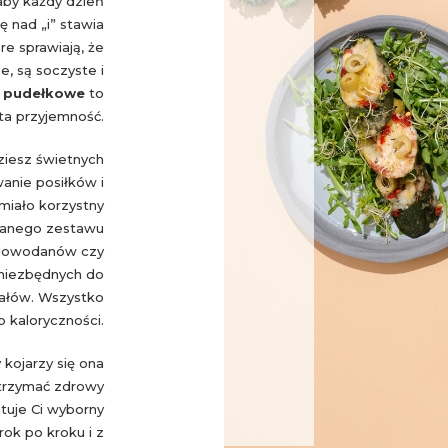
aby każdy dzień
ę nad „i” stawia
e sprawiają, że
, są soczyste i
y pudełkowe
to
ta przyjemność.
ziesz świetnych
anie posiłków i
 miało korzystny
ranego zestawu
ęglowodanów czy
niezbędnych do
rałów. Wszystko
 kaloryczności.
kojarzy się ona
utrzymać zdrowy
uje Ci wyborny
krok po kroku i z