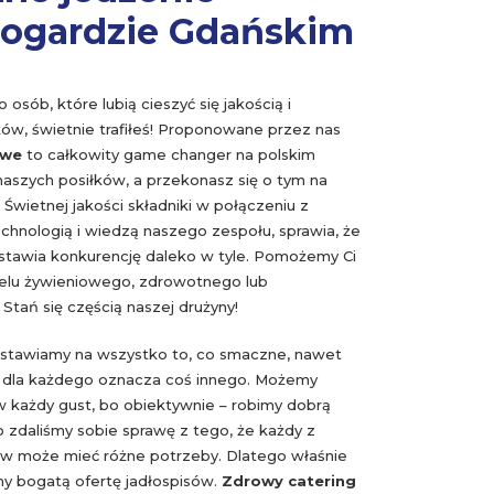
rogardzie Gdańskim
o osób, które lubią cieszyć się jakością i
ów, świetnie trafiłeś! Proponowane przez nas
owe
to całkowity game changer na polskim
naszych posiłków, a przekonasz się o tym na
 Świetnej jakości składniki w połączeniu z
hnologią i wiedzą naszego zespołu, sprawia, że
stawia konkurencję daleko w tyle. Pomożemy Ci
celu żywieniowego, zdrowotnego lub
Stań się częścią naszej drużyny!
stawiamy na wszystko to, co smaczne, nawet
” dla każdego oznacza coś innego. Możemy
 każdy gust, bo obiektywnie – robimy dobrą
o zdaliśmy sobie sprawę z tego, że każdy z
ów może mieć różne potrzeby. Dlatego właśnie
y bogatą ofertę jadłospisów.
Zdrowy catering