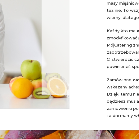
masy mięśniowe
też nie. To ws
wiemy, dlatego 
Każdy kto ma
zmodyfikować p
MójCatering zna
zapotrzebowan
Ci stwierdzić c
powinieneś sp
Zamówione
ca
wskazany adres
Dzięki temu nie
będziesz musiał
zamówieniu pod
ile dni mamy w