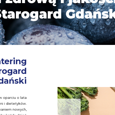
Starogard Gdańsk
atering
rogard
dański
 oparciu o lata
i i dietetyków.
waniem nowych,