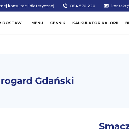
nej konsultacji dietetycznej
884 570 220
kontakt@
R DOSTAW
MENU
CENNIK
KALKULATOR KALORII
B
arogard Gdański
Smacz