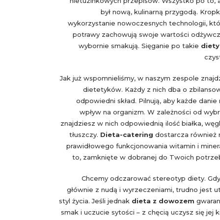
nietuzinkowych przepisów. Wszystko po to, 
był nową, kulinarną przygodą. Kropk
wykorzystanie nowoczesnych technologii, któr
potrawy zachowują swoje wartości odżywcze
wybornie smakują. Sięganie po takie
diet
czys
Jak już wspomnieliśmy, w naszym zespole znajd
dietetyków. Każdy z nich dba o zbilansow
odpowiedni skład. Pilnują, aby każde danie
wpływ na organizm. W zależności od wyb
znajdziesz w nich odpowiednią ilość białka, w
tłuszczy.
Dieta-catering
dostarcza również 
prawidłowego funkcjonowania witamin i mine
to, zamknięte w dobranej do Twoich potrzeb
Chcemy odczarować stereotyp diety. Gdy 
głównie z nudą i wyrzeczeniami, trudno jest 
styl życia. Jeśli jednak
dieta z dowozem
gwarant
smak i uczucie sytości – z chęcią uczysz się jej 