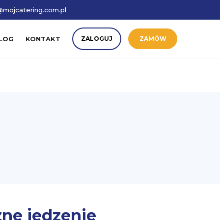
mojcatering.com.pl
LOG
KONTAKT
ZALOGUJ
ZAMÓW
ne jedzenie