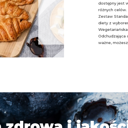
dostępny jest 
różnych celów.
Zestaw Standar
diety z wybore
Wegetariańska,
Odchudzająca c
ważne, możesz
 zdrową i jakośc