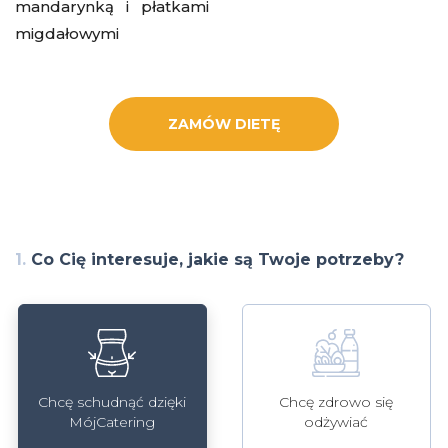
mandarynką i płatkami
migdałowymi
ZAMÓW DIETĘ
1.
Co Cię interesuje, jakie są Twoje potrzeby?
Chcę schudnąć dzięki
Chcę zdrowo się
MójCatering
odżywiać