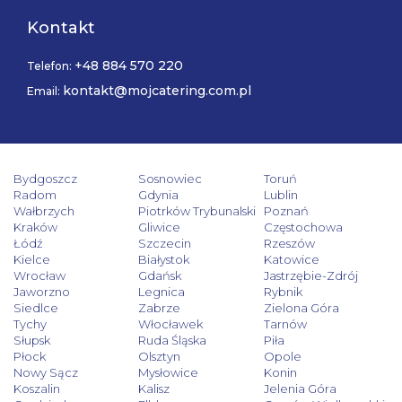
Kontakt
+48 884 570 220
Telefon:
kontakt@mojcatering.com.pl
Email:
Bydgoszcz
Sosnowiec
Toruń
Radom
Gdynia
Lublin
Wałbrzych
Piotrków Trybunalski
Poznań
Kraków
Gliwice
Częstochowa
Łódź
Szczecin
Rzeszów
Kielce
Białystok
Katowice
Wrocław
Gdańsk
Jastrzębie-Zdrój
Jaworzno
Legnica
Rybnik
Siedlce
Zabrze
Zielona Góra
Tychy
Włocławek
Tarnów
Słupsk
Ruda Śląska
Piła
Płock
Olsztyn
Opole
Nowy Sącz
Mysłowice
Konin
Koszalin
Kalisz
Jelenia Góra