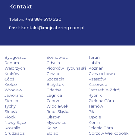
Kontakt
+48 884 570 220
Telefon:
kontakt@mojcatering.com.pl
Email:
Bydgoszcz
Sosnowiec
Toruń
Radom
Gdynia
Lublin
Wałbrzych
Piotrków Trybunalski
Poznań
Kraków
Gliwice
Częstochowa
Łódź
Szczecin
Rzeszów
Kielce
Białystok
Katowice
Wrocław
Gdańsk
Jastrzębie-Zdrój
Jaworzno
Legnica
Rybnik
Siedlce
Zabrze
Zielona Góra
Tychy
Włocławek
Tarnów
Słupsk
Ruda Śląska
Piła
Płock
Olsztyn
Opole
Nowy Sącz
Mysłowice
Konin
Koszalin
Kalisz
Jelenia Góra
Grudziądz
Elbląg
Gorzów Wielkopolski