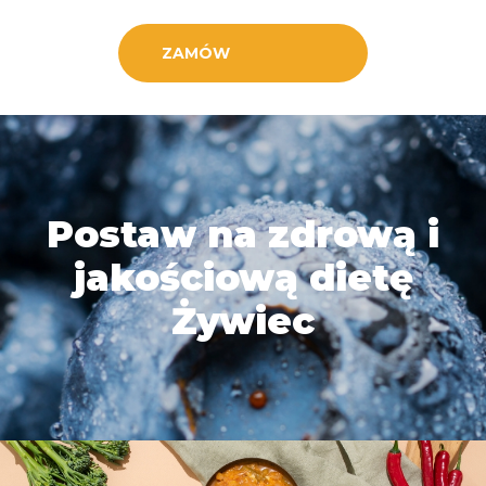
ZAMÓW
Postaw na zdrową i
jakościową dietę
Żywiec