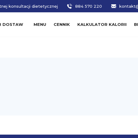
nej konsultacji dietetycznej
884 570 220
kontakt@
R DOSTAW
MENU
CENNIK
KALKULATOR KALORII
B