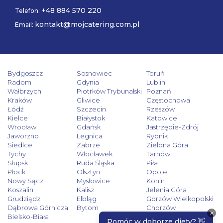
+48 884 570 220
Telefon:
kontakt@mojcatering.com.pl
Email:
Bydgoszcz
Sosnowiec
Toruń
Radom
Gdynia
Lublin
Wałbrzych
Piotrków Trybunalski
Poznań
Kraków
Gliwice
Częstochowa
Łódź
Szczecin
Rzeszów
Kielce
Białystok
Katowice
Wrocław
Gdańsk
Jastrzębie-Zdrój
Jaworzno
Legnica
Rybnik
Siedlce
Zabrze
Zielona Góra
Tychy
Włocławek
Tarnów
Słupsk
Ruda Śląska
Piła
Płock
Olsztyn
Opole
Nowy Sącz
Mysłowice
Konin
Koszalin
Kalisz
Jelenia Góra
Grudziądz
Elbląg
Gorzów Wielkopolski
Dąbrowa Górnicza
Bytom
Chorzów
Bielsko-Biała