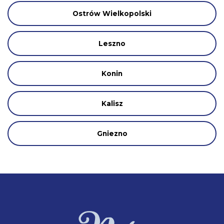
Ostrów Wielkopolski
Leszno
Konin
Kalisz
Gniezno