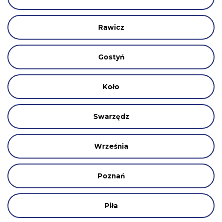
Rawicz
Gostyń
Koło
Swarzędz
Września
Poznań
Piła