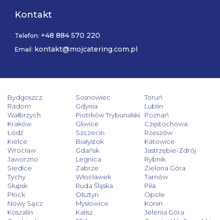
Kontakt
+48 884 570 220
Telefon:
kontakt@mojcatering.com.pl
Email:
Bydgoszcz
Sosnowiec
Toruń
Radom
Gdynia
Lublin
Wałbrzych
Piotrków Trybunalski
Poznań
Kraków
Gliwice
Częstochowa
Łódź
Szczecin
Rzeszów
Kielce
Białystok
Katowice
Wrocław
Gdańsk
Jastrzębie-Zdrój
Jaworzno
Legnica
Rybnik
Siedlce
Zabrze
Zielona Góra
Tychy
Włocławek
Tarnów
Słupsk
Ruda Śląska
Piła
Płock
Olsztyn
Opole
Nowy Sącz
Mysłowice
Konin
Koszalin
Kalisz
Jelenia Góra