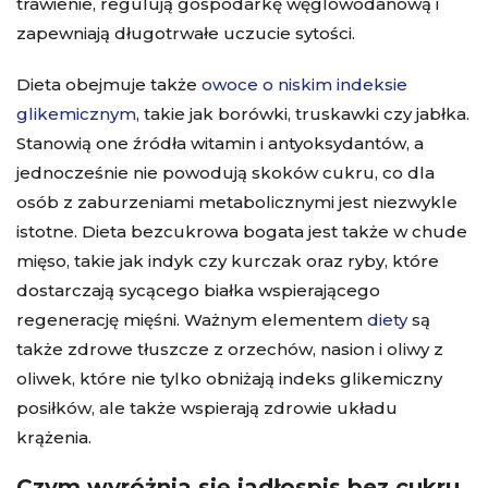
trawienie, regulują gospodarkę węglowodanową i
zapewniają długotrwałe uczucie sytości.
Dieta obejmuje także
owoce o niskim indeksie
glikemicznym
, takie jak borówki, truskawki czy jabłka.
Stanowią one źródła witamin i antyoksydantów, a
jednocześnie nie powodują skoków cukru, co dla
osób z zaburzeniami metabolicznymi jest niezwykle
istotne. Dieta bezcukrowa bogata jest także w chude
mięso, takie jak indyk czy kurczak oraz ryby, które
dostarczają sycącego białka wspierającego
regenerację mięśni. Ważnym elementem
diety
są
także zdrowe tłuszcze z orzechów, nasion i oliwy z
oliwek, które nie tylko obniżają indeks glikemiczny
posiłków, ale także wspierają zdrowie układu
krążenia.
Czym wyróżnia się jadłospis bez cukru