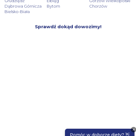
Grudziądz
Elbląg
Gorzów Wielkopolski
Dąbrowa Górnicza
Bytom
Chorzów
Bielsko-Biała
Sprawdź dokąd dowozimy!