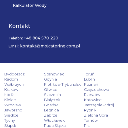
Kalkulator Wody
Kontakt
+48 884 570 220
Telefon:
kontakt@mojcatering.com.pl
Email:
Bydgoszcz
Sosnowiec
Toruń
Radom
Gdynia
Lublin
Wałbrzych
Piotrków Trybunalski
Poznań
Kraków
Gliwice
Częstochowa
Łódź
Szczecin
Rzeszów
Kielce
Białystok
Katowice
Wrocław
Gdańsk
Jastrzębie-Zdrój
Jaworzno
Legnica
Rybnik
Siedlce
Zabrze
Zielona Góra
Tychy
Włocławek
Tarnów
Słupsk
Ruda Śląska
Piła