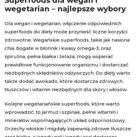
Superfoods dla wegan i
wegetarian – najlepsze wybory
Dla wegan i wegetarian, włączenie odpowiednich
superfoods do diety może przynieść liczne korzyści
zdrowotne. Wegańskie superfoods, takie jak nasiona
chia, bogate w błonnik i kwasy omega-3, oraz
spirulina, pełna białka i żelaza, mogą wspierać
prawidłowe funkcjonowanie organizmu i dostarczać
niezbędnych składników odżywczych. Do diety warto
także dodać awokado, które dostarcza zdrowych
tłuszczów i witamin niezbędnych dla skóry i włosów.
Kolejne wegetariańskie superfoods, które warto
wprowadzić, to jarmuż i szpinak, pełne witamin i
minerałów wspomagających układ odpornościowy.
Orzechy włoskie i migdały zapewnią zdrowe tłuszcze
oraz białko, a jagody goji i jagody acai dostarczą