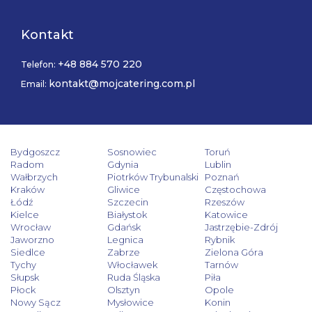
Kontakt
+48 884 570 220
Telefon:
kontakt@mojcatering.com.pl
Email:
Bydgoszcz
Sosnowiec
Toruń
Radom
Gdynia
Lublin
Wałbrzych
Piotrków Trybunalski
Poznań
Kraków
Gliwice
Częstochowa
Łódź
Szczecin
Rzeszów
Kielce
Białystok
Katowice
Wrocław
Gdańsk
Jastrzębie-Zdrój
Jaworzno
Legnica
Rybnik
Siedlce
Zabrze
Zielona Góra
Tychy
Włocławek
Tarnów
Słupsk
Ruda Śląska
Piła
Płock
Olsztyn
Opole
Nowy Sącz
Mysłowice
Konin