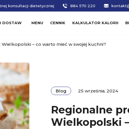
nej konsultacji dietetycznej
884 570 220
kontakt@
R DOSTAW
MENU
CENNIK
KALKULATOR KALORII
B
 Wielkopolski – co warto mieć w swojej kuchni?
Blog
25 września, 2024
Regionalne pr
Wielkopolski 