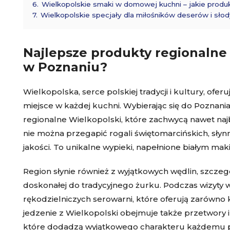
6.
Wielkopolskie smaki w domowej kuchni – jakie produ
7.
Wielkopolskie specjały dla miłośników deserów i sło
Najlepsze produkty regionalne 
w Poznaniu?
Wielkopolska, serce polskiej tradycji i kultury, ofe
miejsce w każdej kuchni. Wybierając się do Poznani
regionalne Wielkopolski, które zachwycą nawet na
nie można przegapić rogali świętomarcińskich, słyn
jakości. To unikalne wypieki, napełnione białym ma
Region słynie również z wyjątkowych wędlin, szczegól
doskonałej do tradycyjnego żurku. Podczas wizyty
rękodzielniczych serowarni, które oferują zarówno k
jedzenie z Wielkopolski obejmuje także przetwory i 
które dodadzą wyjątkowego charakteru każdemu posi