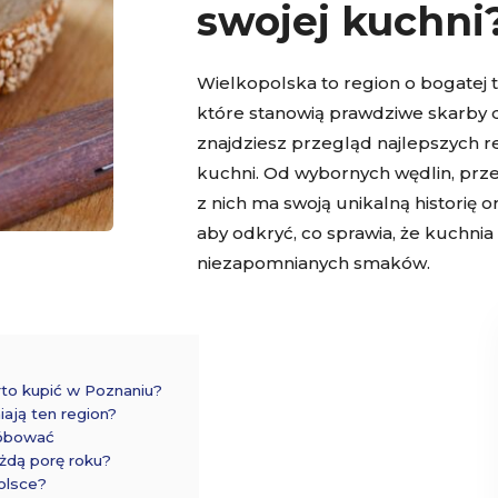
swojej kuchni
Wielkopolska to region o bogatej 
które stanowią prawdziwe skarby d
znajdziesz przegląd najlepszych r
kuchni. Od wybornych wędlin, prze
z nich ma swoją unikalną historię
aby odkryć, co sprawia, że kuchnia 
niezapomnianych smaków.
rto kupić w Poznaniu?
iają ten region?
róbować
żdą porę roku?
olsce?