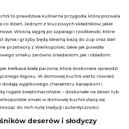
ni to prawdziwa kulinarna przygoda, która pozwala
a co dzień. Jednym z kluczowych składników, jakie
owe. Wiosną sięgnij po szparagi i rzodkiewki, które
ast dynia i grzyby będą idealną bazą do zup oraz dań
e przetwory z Wielkopolski, takie jak powidła
kowego smaku zarówno śniadaniom, jak i obiadom.
 jak kiełbasa biała parzona, która doskonale sprawdzi
asycznego bigosu. W domowej kuchni warto również
óre dodają wyjątkowego charakteru kanapkom i
ędą rogale świętomarcińskie – doskonałe na deser lub
wielkopolskie smaki w domowej kuchni staną się
ząc do nich nutę tradycji i autentyczności.
ośników deserów i słodyczy