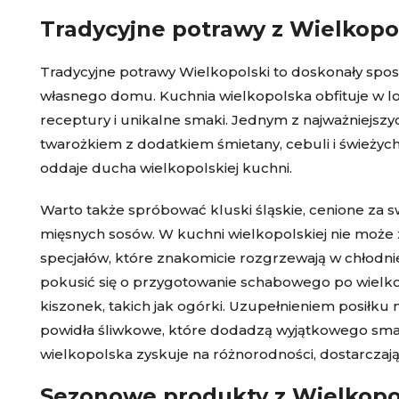
Tradycyjne potrawy z Wielkopo
Tradycyjne potrawy Wielkopolski to doskonały spo
własnego domu. Kuchnia wielkopolska obfituje w lo
receptury i unikalne smaki. Jednym z najważniejszyc
twarożkiem z dodatkiem śmietany, cebuli i świeżych
oddaje ducha wielkopolskiej kuchni.
Warto także spróbować kluski śląskie, cenione za sw
mięsnych sosów. W kuchni wielkopolskiej nie może 
specjałów, które znakomicie rozgrzewają w chłodn
pokusić się o przygotowanie schabowego po wielko
kiszonek, takich jak ogórki. Uzupełnieniem posiłku
powidła śliwkowe, które dodadzą wyjątkowego sm
wielkopolska zyskuje na różnorodności, dostarcza
Sezonowe produkty z Wielkopol