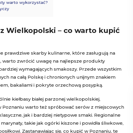
kty warto wykorzystać?
dyczy
z Wielkopolski – co warto kupić
ruje prawdziwe skarby kulinarne, które zasługują na
a, warto zwrócić uwagę na najlepsze produkty
jbardziej wymagających smakoszy. Przede wszystkim
nych na całą Polskę i chronionych unijnym znakiem
kiem, bakaliami i pokryte orzechową posypką.
nie kiełbasy białej parzonej wielkopolskiej,
 w Poznaniu warto też spróbować serów z miejscowych
lasyczne, jak i bardziej nietypowe smaki. Regionalne
marynaty, takie jak ogórki kiszone i powidła śliwkowe,
łkowi. Zastanawiając się, co kupić w Poznaniu, te