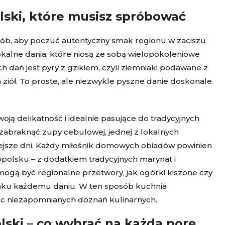
lski, które musisz spróbować
sób, aby poczuć autentyczny smak regionu w zaciszu
kalne dania, które niosą ze sobą wielopokoleniowe
h dań jest pyry z gzikiem, czyli ziemniaki podawane z
 ziół. To proste, ale niezwykle pyszne danie doskonale
oją delikatność i idealnie pasujące do tradycyjnych
zabraknąć zupy cebulowej, jednej z lokalnych
iejsze dni. Każdy miłośnik domowych obiadów powinien
polsku – z dodatkiem tradycyjnych marynat i
 mogą być regionalne przetwory, jak ogórki kiszone czy
aku każdemu daniu. W ten sposób kuchnia
jąc niezapomnianych doznań kulinarnych.
ski – co wybrać na każdą porę