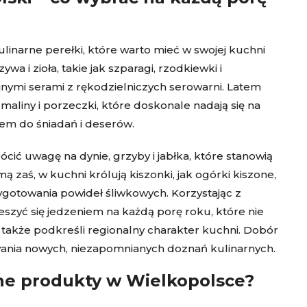
inarne perełki, które warto mieć w swojej kuchni
a i zioła, takie jak szparagi, rzodkiewki i
yjnymi serami z rękodzielniczych serowarni. Latem
 maliny i porzeczki, które doskonale nadają się na
em do śniadań i deserów.
ócić uwagę na dynie, grzyby i jabłka, które stanowią
 zaś, w kuchni królują kiszonki, jak ogórki kiszone,
zygotowania powideł śliwkowych. Korzystając z
zyć się jedzeniem na każdą porę roku, które nie
e także podkreśli regionalny charakter kuchni. Dobór
wania nowych, niezapomnianych doznań kulinarnych.
lne produkty w Wielkopolsce?