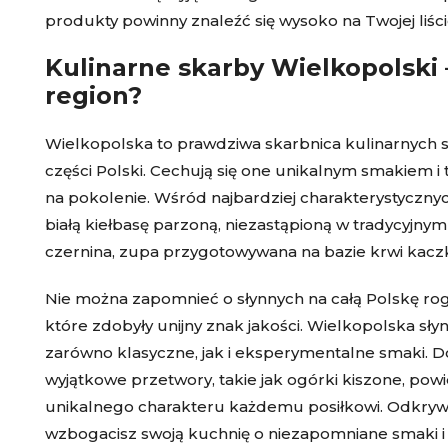
produkty powinny znaleźć się wysoko na Twojej liś
Kulinarne skarby Wielkopolski 
region?
Wielkopolska to prawdziwa skarbnica kulinarnych sk
części Polski. Cechują się one unikalnym smakiem 
na pokolenie. Wśród najbardziej charakterystyczn
białą kiełbasę parzoną, niezastąpioną w tradycyjnym
czernina, zupa przygotowywana na bazie krwi kacz
Nie można zapomnieć o słynnych na całą Polskę rog
które zdobyły unijny znak jakości. Wielkopolska słyn
zarówno klasyczne, jak i eksperymentalne smaki. D
wyjątkowe przetwory, takie jak ogórki kiszone, pow
unikalnego charakteru każdemu posiłkowi. Odkrywa
wzbogacisz swoją kuchnię o niezapomniane smaki i