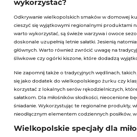
wykorzystać?
Odkrywanie wielkopolskich smaków w domowej kuch
cieszyć się wyjątkowymi regionalnymi produktami n
warto wykorzystać, są świeże warzywa i owoce sezon
doskonale uzupełnią letnie sałatki. Jesienią natomi
głównych. Warto również zwrócić uwagę na tradycyjn
śliwkowe czy ogórki kiszone, które dodadzą wyjąt
Nie zapomnij także o tradycyjnych wędlinach, takich
się jako dodatek do wielkopolskiego żurku czy kl
korzystać z lokalnych serów rękodzielniczych, kt
sałatkom. Dla miłośników słodkości, nieocenione b
śniadanie. Wykorzystując te regionalne produkty, 
nieodłącznym elementem codziennych posiłków, wnos
Wielkopolskie specjały dla mił