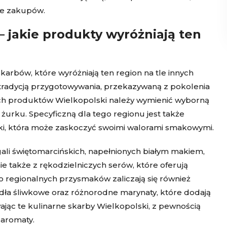
cie zakupów.
– jakie produkty wyróżniają ten
arbów, które wyróżniają ten region na tle innych
i tradycją przygotowywania, przekazywaną z pokolenia
ych produktów Wielkopolski należy wymienić wyborną
 żurku. Specyficzną dla tego regionu jest także
ki, która może zaskoczyć swoimi walorami smakowymi.
ali świętomarcińskich, napełnionych białym makiem,
ie także z rękodzielniczych serów, które oferują
o regionalnych przysmaków zaliczają się również
idła śliwkowe oraz różnorodne marynaty, które dodają
jąc te kulinarne skarby Wielkopolski, z pewnością
 aromaty.