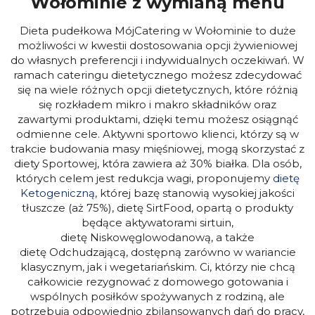
Wołominie z wymianą menu
Dieta pudełkowa MójCatering w Wołominie to duże
możliwości w kwestii dostosowania opcji żywieniowej
do własnych preferencji i indywidualnych oczekiwań. W
ramach cateringu dietetycznego możesz zdecydować
się na wiele różnych opcji dietetycznych, które różnią
się rozkładem mikro i makro składników oraz
zawartymi produktami, dzięki temu możesz osiągnąć
odmienne cele. Aktywni sportowo klienci, którzy są w
trakcie budowania masy mięśniowej, mogą skorzystać z
diety Sportowej, która zawiera aż 30% białka. Dla osób,
których celem jest redukcja wagi, proponujemy
dietę
Ketogeniczną
, której bazę stanowią wysokiej jakości
tłuszcze (aż 75%), dietę SirtFood, opartą o produkty
będące aktywatorami sirtuin,
dietę Niskowęglowodanową, a także
dietę Odchudzającą, dostępną zarówno w wariancie
klasycznym, jak i wegetariańskim. Ci, którzy nie chcą
całkowicie rezygnować z domowego gotowania i
wspólnych posiłków spożywanych z rodziną, ale
potrzebują odpowiednio zbilansowanych dań do pracy,