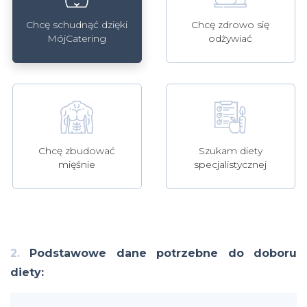
Chcę schudnąć dzięki
Chcę zdrowo się
MójCatering
odżywiać
Szukam diety
Chcę zbudować
specjalistycznej
mięśnie
2.
Podstawowe dane potrzebne do doboru
diety: