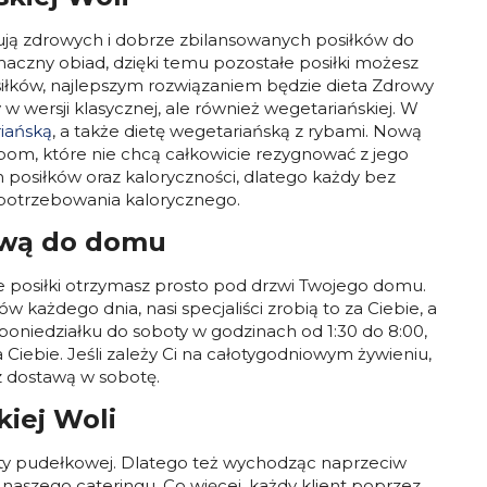
kują zdrowych i dobrze zbilansowanych posiłków do
maczny obiad, dzięki temu pozostałe posiłki możesz
osiłków, najlepszym rozwiązaniem będzie dieta Zdrowy
 wersji klasycznej, ale również wegetariańskiej. W
iańską
, a także dietę wegetariańską z rybami. Nową
bom, które nie chcą całkowicie rezygnować z jego
posiłków oraz kaloryczności, dlatego każdy bez
potrzebowania kalorycznego.
tawą do domu
e posiłki otrzymasz prosto pod drzwi Twojego domu.
każdego dnia, nasi specjaliści zrobią to za Ciebie, a
niedziałku do soboty w godzinach od 1:30 do 8:00,
iebie. Jeśli zależy Ci na całotygodniowym żywieniu,
z dostawą w sobotę.
iej Woli
diety pudełkowej. Dlatego też wychodząc naprzeciw
aszego cateringu. Co więcej, każdy klient poprzez