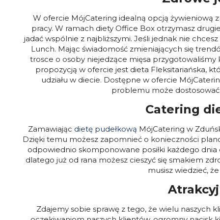
W ofercie MójCatering idealną opcją żywieniową z
pracy. W ramach diety Office Box otrzymasz drugie
jadać wspólnie z najbliższymi. Jeśli jednak nie chc
Lunch.
Mając świadomość zmieniających się trendów
trosce o osoby niejedzące mięsa przygotowaliśmy 
propozycją w ofercie jest dieta Fleksitariańska
udziału w diecie.
Dostępne w ofercie MójCaterin
problemu może dostosować p
Catering di
Zamawiając
dietę pudełkową
MójCatering w Zduński
Dzięki temu możesz zapomnieć o konieczności planowan
odpowiednio skomponowane posiłki każdego dnia do
dlatego już od rana możesz cieszyć się smakiem zdr
musisz wiedzieć, ż
Atrakcy
Zdajemy sobie sprawę z tego, że wielu naszych kl
oczekiwaniom naszych klientów, ogromny nacisk kł