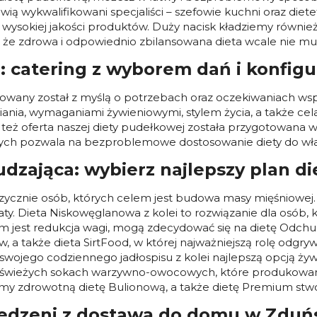
ą wykwalifikowani specjaliści – szefowie kuchni oraz dietety
 wysokiej jakości produktów. Duży nacisk kładziemy równi
 zdrowa i odpowiednio zbilansowana dieta wcale nie mus
 catering z wyborem dań i konfi
gotowany został z myślą o potrzebach oraz oczekiwaniach ws
iania, wymaganiami żywieniowymi, stylem życia, a także cel
 też oferta naszej diety pudełkowej została przygotowana 
ych pozwala na bezproblemowe dostosowanie diety do wł
udzająca: wybierz najlepszy plan d
izycznie osób, których celem jest budowa masy mięśniowej.
ty. Dieta Niskowęglanowa z kolei to rozwiązanie dla osób, 
m jest redukcja wagi, mogą zdecydować się na dietę Odchu
w, a także dieta SirtFood, w której najważniejszą rolę odgry
 swojego codziennego jadłospisu z kolei najlepszą opcją ży
na świeżych sokach warzywno-owocowych, które produkowa
y zdrowotną dietę Bulionową, a także dietę Premium stwo
edzeni z dostawą do domu w Zduńs