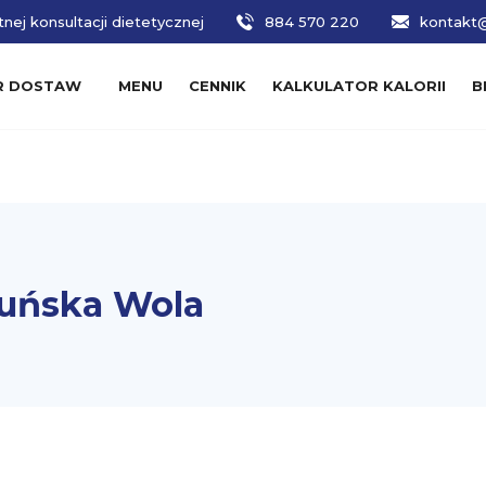
nej konsultacji dietetycznej
884 570 220
kontakt@
R DOSTAW
MENU
CENNIK
KALKULATOR KALORII
B
uńska Wola