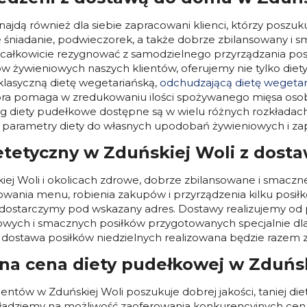
najdą również dla siebie zapracowani klienci, którzy poszu
 śniadanie, podwieczorek, a także dobrze zbilansowany i s
esz całkowicie rezygnować z samodzielnego przyrządzania p
 żywieniowych naszych klientów, oferujemy nie tylko diety w
klasyczną dietę wegetariańską,
odchudzającą dietę wegetar
, która pomaga w zredukowaniu ilości spożywanego mięsa oso
g diety pudełkowe dostępne są w wielu różnych rozkładach 
arametry diety do własnych upodobań żywieniowych i za
etetyczny w Zduńskiej Woli z dos
ej Woli i okolicach zdrowe, dobrze zbilansowane i smaczn
ia menu, robienia zakupów i przyrządzenia kilku posiłków 
starczymy pod wskazany adres. Dostawy realizujemy od po
owych i smacznych posiłków przygotowanych specjalnie dla C
e dostawa posiłków niedzielnych realizowana będzie razem 
jna cena diety pudełkowej w Zduńsk
ientów w Zduńskiej Woli poszukuje dobrej jakości, taniej 
adziemy na możliwość zaoferowania konkurencyjnych cen n