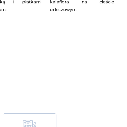
nką i płatkami
kalafiora na cieście
ymi
orkiszowym