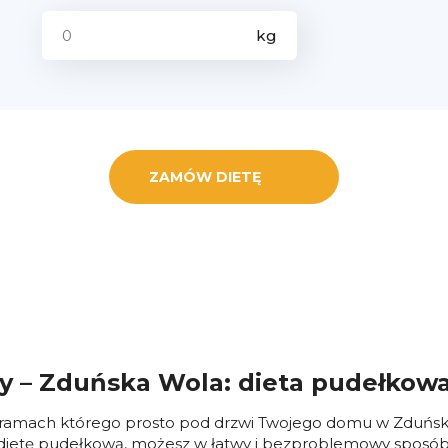
ZAMÓW DIETĘ
ny – Zduńska Wola: dieta pudełko
w ramach którego prosto pod drzwi Twojego domu w Zduńskiej
zą dietę pudełkową, możesz w łatwy i bezproblemowy sposó