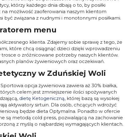
cy, którzy każdego dnia dbają o to, by posiłki
eż na możliwość zaoferowania naszym klientom
i być związana z nudnymi i monotonnymi posiłkami.
guratorem menu
półczesnego klienta. Zdajemy sobie sprawę z tego, że
ami, które chcą osiągnąć dzieci dzięki wprowadzeniu
w trosce o zróżnicowane potrzeby naszych klientów.
asnych planów żywieniowych oraz oczekiwań.
ietetyczny w Zduńskiej Woli
 Sportowa opcja żywieniowa zawiera aż 30% białka,
których celem jest zmniejszenie ilości spożywanych
dzającą,
dietę Ketogeniczną
, której bazą są wysokiej
wają aktywatory sirtuin. Dla osób, chcących wdrożyć
wieniową będzie dieta Optymalna.
Ponadto w ofercie
ne są metodą cold press, pozwalającą na zachowanie
rzoną z myślą o najbardziej wymagających klientach.
kiej Woli