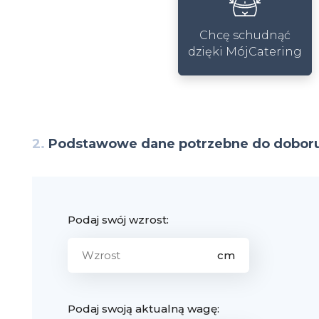
Chcę schudnąć
dzięki MójCatering
2.
Podstawowe dane potrzebne do doboru
Podaj swój wzrost:
Podaj swoją aktualną wagę: