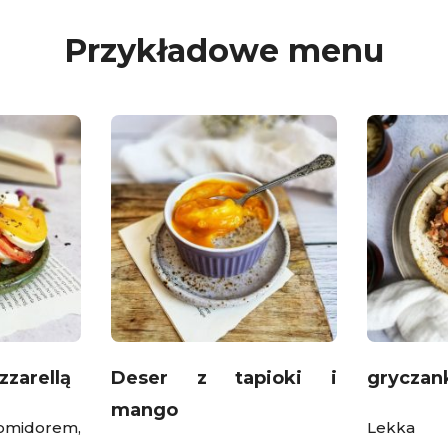
Przykładowe menu
zarellą
Deser z tapioki i
gryczan
mango
pomidorem,
Lekka 