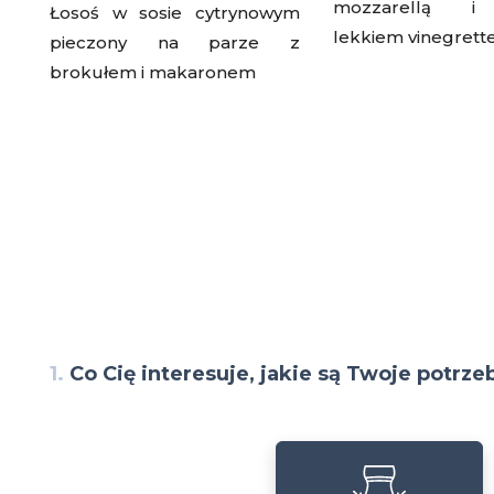
mozzarellą i
Łosoś w sosie cytrynowym
lekkiem vinegrett
pieczony na parze z
brokułem i makaronem
1.
Co Cię interesuje, jakie są Twoje potrze