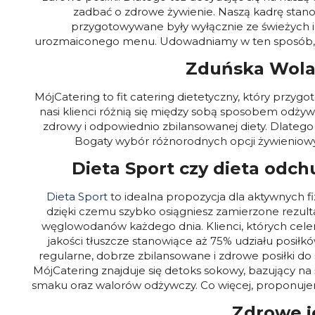
zadbać o zdrowe żywienie. Naszą kadrę stanowi
przygotowywane były wyłącznie ze świeżych i
urozmaiconego menu. Udowadniamy w ten sposób, że
Zduńska Wola:
MójCatering to fit catering dietetyczny, który przy
nasi klienci różnią się między sobą sposobem odżyw
zdrowy i odpowiednio zbilansowanej diety. Dlatego
Bogaty wybór różnorodnych opcji żywieniow
Dieta Sport czy dieta odch
Dieta Sport
to idealna propozycja dla aktywnych f
dzięki czemu szybko osiągniesz zamierzone rezulta
węglowodanów każdego dnia. Klienci, których cele
jakości tłuszcze stanowiące aż 75% udziału posiłkó
regularne, dobrze zbilansowane i zdrowe posiłki do
MójCatering znajduje się detoks sokowy, bazujący 
smaku oraz walorów odżywczy. Co więcej, proponujem
Zdrowe j