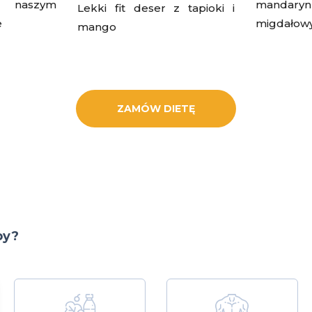
 naszym
mandary
Lekki fit deser z tapioki i
e
migdałow
mango
ZAMÓW DIETĘ
by?