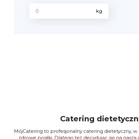
Catering dietetycz
MójCatering to profesjonalny catering dietetyczny, 
zdrowe posiłki. Dlatego też decydując się na nas