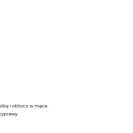
stkę i obtocz w mące.
zyprawy.