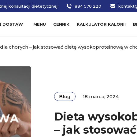
nej konsultacji dietetycznej
884 570 220
kontakt@
R DOSTAW
MENU
CENNIK
KALKULATOR KALORII
B
dla chorych – jak stosować dietę wysokoproteinową w ch
Blog
18 marca, 2024
Dieta wysokob
– jak stosować