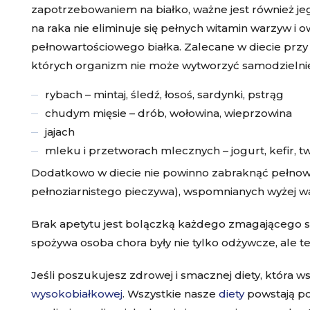
zapotrzebowaniem na białko, ważne jest również je
na raka nie eliminuje się pełnych witamin warzyw i 
pełnowartościowego białka. Zalecane w diecie pr
których organizm nie może wytworzyć samodzielnie)
rybach – mintaj, śledź, łosoś, sardynki, pstrąg
chudym mięsie – drób, wołowina, wieprzowina
jajach
mleku i przetworach mlecznych – jogurt, kefir, t
Dodatkowo w diecie nie powinno zabraknąć pełno
pełnoziarnistego pieczywa), wspomnianych wyżej wa
Brak apetytu jest bolączką każdego zmagającego si
spożywa osoba chora były nie tylko odżywcze, ale 
Jeśli poszukujesz zdrowej i smacznej diety, która
wysokobiałkowej
. Wszystkie nasze
diety
powstają po