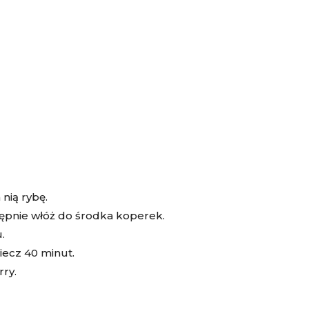
nią rybę.
tępnie włóż do środka koperek.
.
iecz 40 minut.
rry.