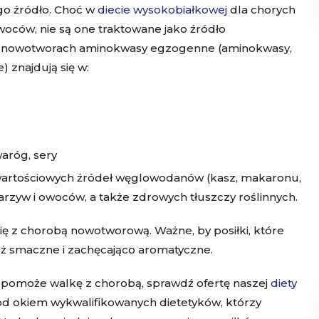
go źródło. Choć w
diecie wysokobiałkowej
dla chorych
owoców, nie są one traktowane jako źródło
zy nowotworach aminokwasy egzogenne (aminokwasy,
 znajdują się w:
waróg, sery
wartościowych źródeł węglowodanów (kasz, makaronu,
rzyw i owoców, a także zdrowych tłuszczy roślinnych.
ę z chorobą nowotworową. Ważne, by posiłki, które
też smaczne i zachęcająco aromatyczne.
 wspomoże walkę z chorobą, sprawdź ofertę naszej
diety
d okiem wykwalifikowanych dietetyków, którzy