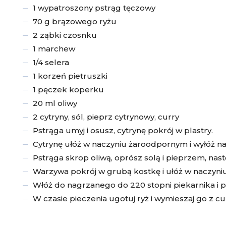
1 wypatroszony pstrąg tęczowy
70 g brązowego ryżu
2 ząbki czosnku
1 marchew
1/4 selera
1 korzeń pietruszki
1 pęczek koperku
20 ml oliwy
2 cytryny, sól, pieprz cytrynowy, curry
Pstrąga umyj i osusz, cytrynę pokrój w plastry.
Cytrynę ułóż w naczyniu żaroodpornym i wyłóż na 
Pstrąga skrop oliwą, oprósz solą i pieprzem, nas
Warzywa pokrój w grubą kostkę i ułóż w naczyniu
Włóż do nagrzanego do 220 stopni piekarnika i p
W czasie pieczenia ugotuj ryż i wymieszaj go z cu