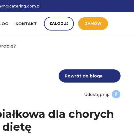
mojcatering.com.pl
LOG
KONTAKT
ZALOGUJ
ZAMÓW
orobie?
Powrót do bloga
iałkowa dla chorych
 dietę