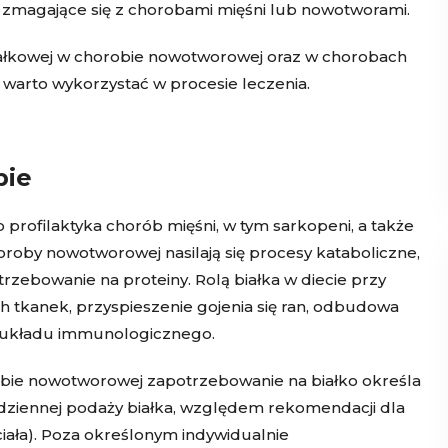
y, zmagające się z chorobami mięśni lub nowotworami.
iałkowej w chorobie nowotworowej oraz w chorobach
e warto wykorzystać w procesie leczenia.
bie
profilaktyka chorób mięśni, w tym sarkopeni, a także
oby nowotworowej nasilają się procesy kataboliczne,
zebowanie na proteiny. Rolą białka w diecie przy
 tkanek, przyspieszenie gojenia się ran, odbudowa
e układu immunologicznego.
obie nowotworowej zapotrzebowanie na białko określa
e dziennej podaży białka, względem rekomendacji dla
iała). Poza określonym indywidualnie