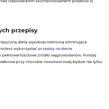
u. Nad odpowiednim skomponowaniem posiłków w
ych przepisy
t klasyczną dietą wysokoproteinową eliminująca
 możesz wykorzystać
przepisy na diecie
e o pełnowartościowe źródło węglowodanów. Poniżej
obiałkowa przy chorobie nowotworowej będzie nie tylko