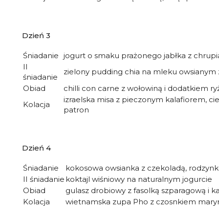
Dzień 3
Śniadanie
jogurt o smaku prażonego jabłka z chrupi
II
zielony pudding chia na mleku owsianym 
śniadanie
Obiad
chilli con carne z wołowiną i dodatkiem 
izraelska misa z pieczonym kalafiorem, ci
Kolacja
patron
Dzień 4
Śniadanie
kokosowa owsianka z czekoladą, rodzyn
II śniadanie
koktajl wiśniowy na naturalnym jogurcie
Obiad
gulasz drobiowy z fasolką szparagową i k
Kolacja
wietnamska zupa Pho z czosnkiem ma