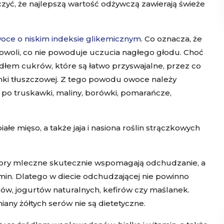
czyć, że najlepszą wartość odżywczą zawierają świeże
oce o niskim indeksie glikemicznym
. Co oznacza, że
owoli, co nie powoduje uczucia nagłego głodu. Choć
ódłem cukrów, które są łatwo przyswajalne, przez co
anki tłuszczowej. Z tego powodu owoce należy
 po truskawki, maliny, borówki, pomarańcze,
iałe mięso, a także jaja i nasiona roślin strączkowych
twory mleczne skutecznie wspomagają odchudzanie, a
in. Dlatego w diecie odchudzającej nie powinno
ów, jogurtów naturalnych, kefirów czy maślanek.
any żółtych serów nie są dietetyczne.