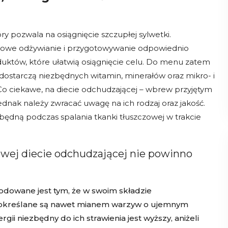
ry pozwala na osiągnięcie szczupłej sylwetki.
drowe odżywianie i przygotowywanie odpowiednio
uktów, które ułatwią osiągnięcie celu. Do menu zatem
e dostarczą niezbędnych witamin, minerałów oraz mikro- i
Co ciekawe, na diecie odchudzającej – wbrew przyjętym
ednak należy zwracać uwagę na ich rodzaj oraz jakość.
ędną podczas spalania tkanki tłuszczowej w trakcie
owej diecie odchudzającej nie powinno
dowane jest tym, że w swoim składzie
w określane są nawet mianem warzyw o ujemnym
gii niezbędny do ich strawienia jest wyższy, aniżeli