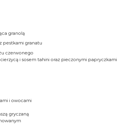
ąca granolą
z pestkami granatu
ryżu czerwonego
ecierzycą i sosem tahini oraz pieczonymi papryczkami
kami i owocami
aszą gryczaną
rynowanym