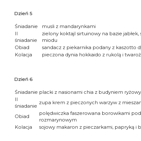
Dzień 5
Śniadanie
musli z mandarynkami
II
zielony koktajl sirtuinowy na bazie jabłek,
śniadanie
miodu
Obiad
sandacz z piekarnika podany z kaszotto
Kolacja
pieczona dynia hokkaido z rukolą i twaroż
Dzień 6
Śniadanie
placki z nasionami chia z budyniem ryżo
II
zupa krem z pieczonych warzyw z mieszan
śniadanie
polędwiczka faszerowana borowikami poda
Obiad
rozmarynowym
Kolacja
sojowy makaron z pieczarkami, papryką i