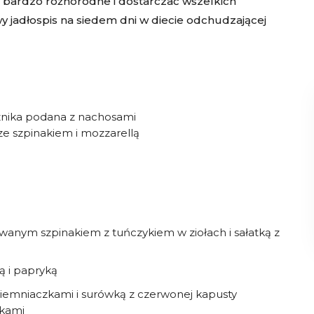
 bardzo różnorodne i dostarczać wszelkich
 jadłospis na siedem dni w diecie odchudzającej
cznika podana z nachosami
e szpinakiem i mozzarellą
owanym szpinakiem z tuńczykiem w ziołach i sałatką z
ą i papryką
 ziemniaczkami i surówką z czerwonej kapusty
rkami