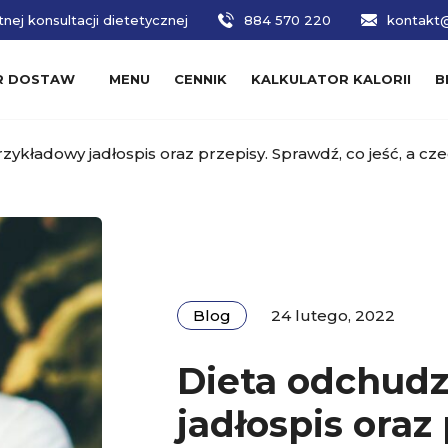
nej konsultacji dietetycznej
884 570 220
kontakt@
R DOSTAW
MENU
CENNIK
KALKULATOR KALORII
B
zykładowy jadłospis oraz przepisy. Sprawdź, co jeść, a cz
Blog
24 lutego, 2022
Dieta odchudz
jadłospis oraz