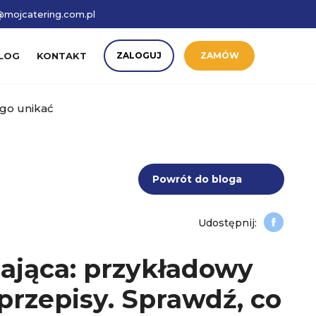
mojcatering.com.pl
LOG
KONTAKT
ZALOGUJ
ZAMÓW
ego unikać
Powrót do bloga
ająca: przykładowy
 przepisy. Sprawdź, co