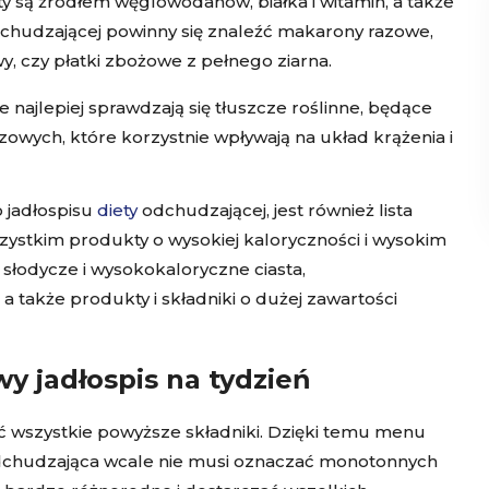
y są źródłem węglowodanów, białka i witamin, a także
dchudzającej powinny się znaleźć makarony razowe,
y, czy płatki zbożowe z pełnego ziarna.
 najlepiej sprawdzają się tłuszcze roślinne, będące
owych, które korzystnie wpływają na układ krążenia i
o jadłospisu
diety
odchudzającej, jest również lista
ystkim produkty o wysokiej kaloryczności i wysokim
 słodycze i wysokokaloryczne ciasta,
a także produkty i składniki o dużej zawartości
y jadłospis na tydzień
ć wszystkie powyższe składniki. Dzięki temu menu
 odchudzająca wcale nie musi oznaczać monotonnych