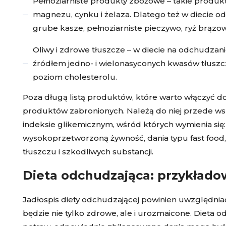
Pełnoziarniste produkty zbożowe – takie produkt
magnezu, cynku i żelaza. Dlatego też w diecie o
grube kasze, pełnoziarniste pieczywo, ryż brązow
Oliwy i zdrowe tłuszcze – w diecie na odchudzanie
źródłem jedno- i wielonasyconych kwasów tłuszcz
poziom cholesterolu.
Poza długą listą produktów, które warto włączyć d
produktów zabronionych. Należą do niej przede wsz
indeksie glikemicznym, wśród których wymienia się:
wysokoprzetworzoną żywność, dania typu fast food, 
tłuszczu i szkodliwych substancji.
Dieta odchudzająca: przykładow
Jadłospis diety odchudzającej powinien uwzględnia
będzie nie tylko zdrowe, ale i urozmaicone. Dieta