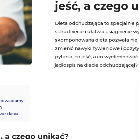
jeść, a czego 
Dieta odchudzająca to specjalnie 
schudnięcie i ułatwia osiągnięcie 
skomponowana dieta pozwala nie t
zmienić nawyki żywieniowe i pozyty
pytania, co jeść, a co wyeliminow
jadłospis na diecie odchudzające
dpowiadamy!
ń
owe dania
, a czego unikać?