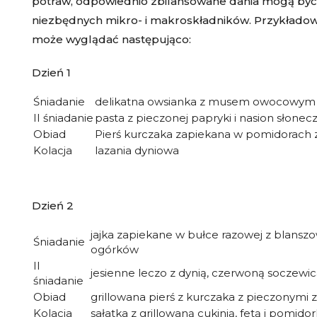
potraw, odpowiednio zbilansowane dania mogą być
niezbędnych mikro- i makroskładników. Przykładowy
może wyglądać następująco:
Dzień 1
Śniadanie
delikatna owsianka z musem owocowym
II śniadanie
pasta z pieczonej papryki i nasion słone
Obiad
Pierś kurczaka zapiekana w pomidorach z
Kolacja
lazania dyniowa
Dzień 2
jajka zapiekane w bułce razowej z blansz
Śniadanie
ogórków
II
jesienne leczo z dynią, czerwoną soczewic
śniadanie
Obiad
grillowana pierś z kurczaka z pieczonymi
Kolacja
sałatka z grillowaną cukinią, fetą i pomido