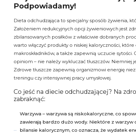
Podpowiadamy!
Dieta odchudzająca to specjalny sposób żywienia, któ
Założeniem redukcyjnych opcji żywieniowych jest z
zbilansowanych posiłków z właściwie dobranych prod
warto włączyć produkty o niskiej kaloryczności, któr
makroskładników, a także zapewnią uczucie sytości. 
opiniom – nie należy wykluczać tłuszczów. Niemniej j
Zdrowe tłuszcze zapewnią organizmowi energię niezb
treningu czy intensywnej pracy umysłowej.
Co jeść na diecie odchudzającej? Na zdr
zabraknąć:
Warzywa – warzywa są niskokaloryczne, co spowo
zawierają bardzo dużo wody. Niektóre z warzy
bilansie kalorycznym, co oznacza, że wydatek ener