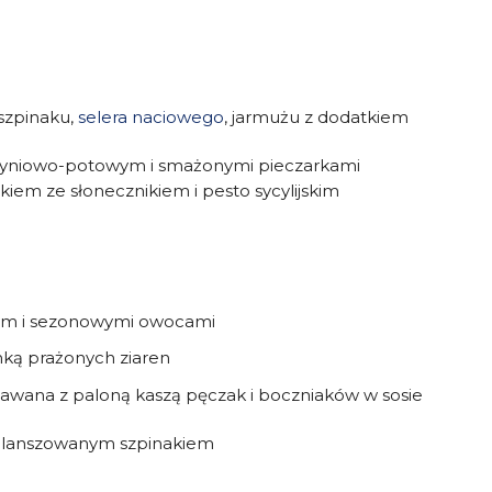
 szpinaku,
selera naciowego
, jarmużu z dodatkiem
 dyniowo-potowym i smażonymi pieczarkami
kiem ze słonecznikiem i pesto sycylijskim
wym i sezonowymi owocami
ką prażonych ziaren
wana z paloną kaszą pęczak i boczniaków w sosie
 blanszowanym szpinakiem