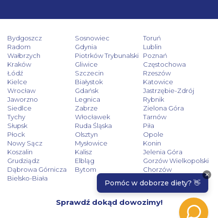
Bydgoszcz
Sosnowiec
Toruń
Radom
Gdynia
Lublin
Wałbrzych
Piotrków Trybunalski
Poznań
Kraków
Gliwice
Częstochowa
Łódź
Szczecin
Rzeszów
Kielce
Białystok
Katowice
Wrocław
Gdańsk
Jastrzębie-Zdrój
Jaworzno
Legnica
Rybnik
Siedlce
Zabrze
Zielona Góra
Tychy
Włocławek
Tarnów
Słupsk
Ruda Śląska
Piła
Płock
Olsztyn
Opole
Nowy Sącz
Mysłowice
Konin
Koszalin
Kalisz
Jelenia Góra
Grudziądz
Elbląg
Gorzów Wielkopolski
Dąbrowa Górnicza
Bytom
Chorzów
Bielsko-Biała
Sprawdź dokąd dowozimy!