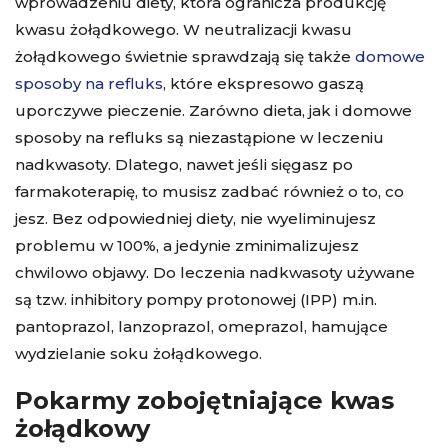
wprowadzeniu diety, która ogranicza produkcję
kwasu żołądkowego. W neutralizacji kwasu
żołądkowego świetnie sprawdzają się także
domowe
sposoby na refluks
, które ekspresowo gaszą
uporczywe pieczenie. Zarówno dieta, jak i domowe
sposoby na refluks są niezastąpione w leczeniu
nadkwasoty. Dlatego, nawet jeśli sięgasz po
farmakoterapię, to musisz zadbać również o to, co
jesz. Bez odpowiedniej diety, nie wyeliminujesz
problemu w 100%, a jedynie zminimalizujesz
chwilowo objawy. Do leczenia nadkwasoty używane
są tzw. inhibitory pompy protonowej (IPP) m.in.
pantoprazol, lanzoprazol, omeprazol, hamujące
wydzielanie soku żołądkowego.
Pokarmy zobojętniające kwas
żołądkowy