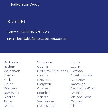
Kalkulator Wody
Kontakt
+48 884 570 220
Telefon:
kontakt@mojcatering.com.pl
Email:
Bydgoszcz
Sosnowiec
Toruń
Radom
Gdynia
Lublin
Wałbrzych
Piotrków Trybunalski
Poznań
Kraków
Gliwice
Częstochowa
Łódź
Szczecin
Rzeszów
Kielce
Białystok
Katowice
Wrocław
Gdańsk
Jastrzębie-Zdrój
Jaworzno
Legnica
Rybnik
Siedlce
Zabrze
Zielona Góra
Tychy
Włocławek
Tarnów
Słupsk
Ruda Śląska
Piła