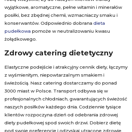
wyjątkowe, aromatyczne, pełne witamin i minerałów
posiłki, bez zbędnej chemii, wzmacniaczy smaku i
konserwantów. Odpowiednio dobrana
dieta
pudełkowa
pomoże w neutralizowaniu kwasu
żołądkowego.
Zdrowy catering dietetyczny
Elastyczne podejście i atrakcyjny
cennik diety
, łączymy
z wyśmienitym, niepowtarzalnym smakiem i
świeżością. Nasz catering dostarczamy do ponad
3000 miast w Polsce. Transport odbywa się w
profesjonalnych chłodniach, gwarantujących świeżość
naszych posiłków każdego dnia. Codziennie tysiące
klientów rozpoczyna dzień od odebrania zdrowej
diety pudełkowej spod swoich drzwi.
Dobierz dietę
pod swoje preferencje i odzyskaj utracone zdrowie