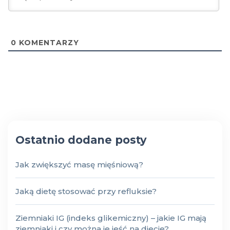
0
KOMENTARZY
Ostatnio dodane posty
Jak zwiększyć masę mięśniową?
Jaką dietę stosować przy refluksie?
Ziemniaki IG (indeks glikemiczny) – jakie IG mają
ziemniaki i czy można je jeść na diecie?