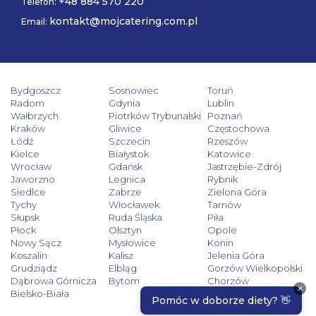
+48 884 570 220
Telefon:
kontakt@mojcatering.com.pl
Email:
Bydgoszcz
Sosnowiec
Toruń
Radom
Gdynia
Lublin
Wałbrzych
Piotrków Trybunalski
Poznań
Kraków
Gliwice
Częstochowa
Łódź
Szczecin
Rzeszów
Kielce
Białystok
Katowice
Wrocław
Gdańsk
Jastrzębie-Zdrój
Jaworzno
Legnica
Rybnik
Siedlce
Zabrze
Zielona Góra
Tychy
Włocławek
Tarnów
Słupsk
Ruda Śląska
Piła
Płock
Olsztyn
Opole
Nowy Sącz
Mysłowice
Konin
Koszalin
Kalisz
Jelenia Góra
Grudziądz
Elbląg
Gorzów Wielkopolski
Dąbrowa Górnicza
Bytom
Chorzów
Bielsko-Biała