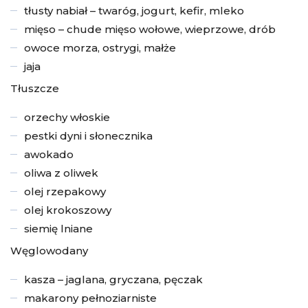
tłusty nabiał – twaróg, jogurt, kefir, mleko
mięso – chude mięso wołowe, wieprzowe, drób
owoce morza, ostrygi, małże
jaja
Tłuszcze
orzechy włoskie
pestki dyni i słonecznika
awokado
oliwa z oliwek
olej rzepakowy
olej krokoszowy
siemię lniane
Węglowodany
kasza – jaglana, gryczana, pęczak
makarony pełnoziarniste