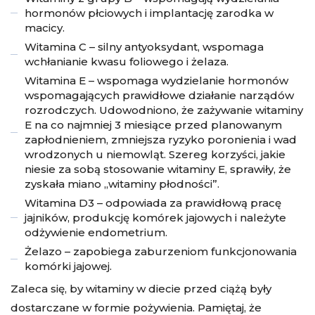
hormonów płciowych i implantację zarodka w
macicy.
Witamina C – silny antyoksydant, wspomaga
wchłanianie kwasu foliowego i żelaza.
Witamina E – wspomaga wydzielanie hormonów
wspomagających prawidłowe działanie narządów
rozrodczych. Udowodniono, że zażywanie witaminy
E na co najmniej 3 miesiące przed planowanym
zapłodnieniem, zmniejsza ryzyko poronienia i wad
wrodzonych u niemowląt. Szereg korzyści, jakie
niesie za sobą stosowanie witaminy E, sprawiły, że
zyskała miano „witaminy płodności”.
Witamina D3 – odpowiada za prawidłową pracę
jajników, produkcję komórek jajowych i należyte
odżywienie endometrium.
Żelazo – zapobiega zaburzeniom funkcjonowania
komórki jajowej.
Zaleca się, by witaminy w diecie przed ciążą były
dostarczane w formie pożywienia. Pamiętaj, że