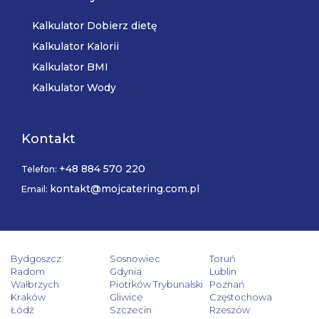
Kalkulator Dobierz dietę
Kalkulator Kalorii
Kalkulator BMI
Kalkulator Wody
Kontakt
+48 884 570 220
Telefon:
kontakt@mojcatering.com.pl
Email:
Bydgoszcz
Sosnowiec
Toruń
Radom
Gdynia
Lublin
Wałbrzych
Piotrków Trybunalski
Poznań
Kraków
Gliwice
Częstochowa
Łódź
Szczecin
Rzeszów