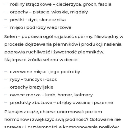
rośliny strączkowe – ciecierzyca, groch, fasola
orzechy – pistacje, włoskie, migdały
pestki – dyni, słonecznika
mięso i podroby wieprzowe
Selen – poprawia ogólną jakość spermy. Niezbędny w
procesie dojrzewania plemników i produkcji nasienia,
poprawia ruchliwość i żywotność plemników.
Najlepsze źródła selenu w diecie:
czerwone mięso i jego podroby
ryby – tuńczyk i łosoś
orzechy brazylijskie
owoce morza – krab, homar, kalmary
produkty zbożowe – otręby owsiane i pszenne
Planujesz ciążę, chcesz unormować poziom
hormonów i zwiększyć swą płodność? Gotowanie nie
sprawia Ci przyjemności, a komponowanie posiłków