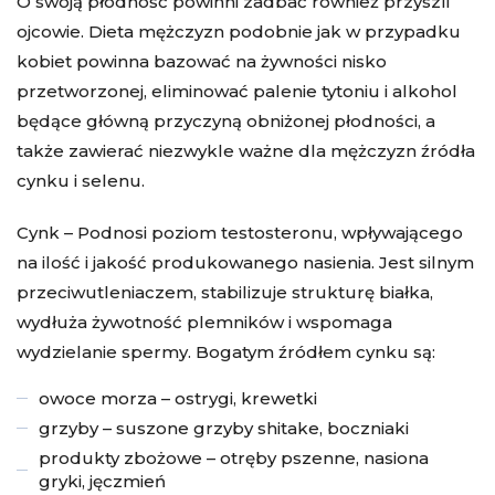
O swoją płodność powinni zadbać również przyszli
ojcowie. Dieta mężczyzn podobnie jak w przypadku
kobiet powinna bazować na żywności nisko
przetworzonej, eliminować palenie tytoniu i alkohol
będące główną przyczyną obniżonej płodności, a
także zawierać niezwykle ważne dla mężczyzn źródła
cynku i selenu.
Cynk – Podnosi poziom testosteronu, wpływającego
na ilość i jakość produkowanego nasienia. Jest silnym
przeciwutleniaczem, stabilizuje strukturę białka,
wydłuża żywotność plemników i wspomaga
wydzielanie spermy. Bogatym źródłem cynku są:
owoce morza – ostrygi, krewetki
grzyby – suszone grzyby shitake, boczniaki
produkty zbożowe – otręby pszenne, nasiona
gryki, jęczmień