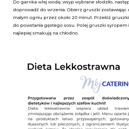
Do garnka wlej wodę, wsyp wybrane słodziło, następn
doprowadź do wrzenia. Obierz gruszki zostawiając o
małym ogniu przez około 20 minut. Przełóż gruszki 
do powstania gęstego sosu. Polej gruszki syropem 
najlepiej smakują na chłodno.