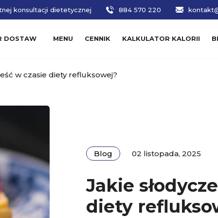
nej konsultacji dietetycznej
884 570 220
kontakt@
R DOSTAW
MENU
CENNIK
KALKULATOR KALORII
B
eść w czasie diety refluksowej?
Blog
02 listopada, 2025
Jakie słodycz
diety reflukso