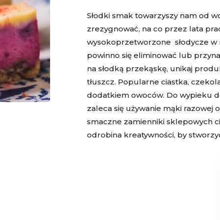
Słodki smak towarzyszy nam od wcz
zrezygnować, na co przez lata pr
wysokoprzetworzone słodycze w re
powinno się eliminować lub przyna
na słodką przekąskę, unikaj produ
tłuszcz. Popularne ciastka, czeko
dodatkiem owoców. Do wypieku do
zaleca się używanie mąki razowej or
smaczne zamienniki sklepowych cias
odrobina kreatywności, by stworz