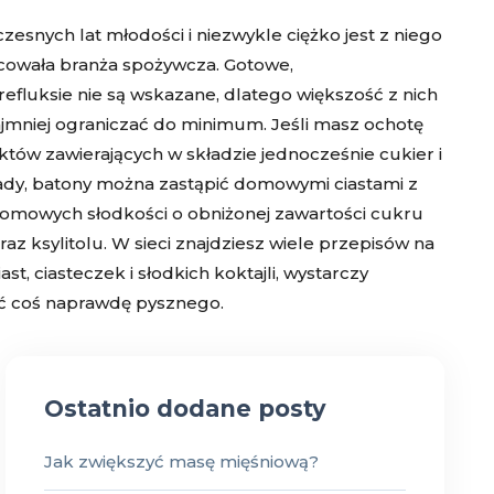
esnych lat młodości i niezwykle ciężko jest z niego
acowała branża spożywcza. Gotowe,
fluksie nie są wskazane, dlatego większość z nich
jmniej ograniczać do minimum. Jeśli masz ochotę
któw zawierających w składzie jednocześnie cukier i
lady, batony można zastąpić domowymi ciastami z
mowych słodkości o obniżonej zawartości cukru
az ksylitolu. W sieci znajdziesz wiele przepisów na
t, ciasteczek i słodkich koktajli, wystarczy
yć coś naprawdę pysznego.
Ostatnio dodane posty
Jak zwiększyć masę mięśniową?