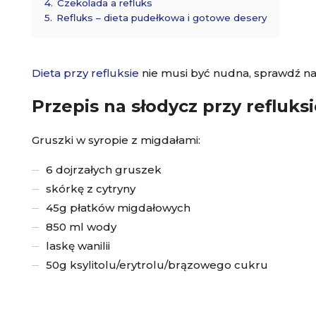
4.
Czekolada a refluks
5.
Refluks – dieta pudełkowa i gotowe desery
Dieta przy refluksie
nie musi być nudna, sprawdź na
Przepis na słodycz przy refluks
Gruszki w syropie z migdałami:
6 dojrzałych gruszek
skórkę z cytryny
45g płatków migdałowych
850 ml wody
laskę wanilii
50g ksylitolu/erytrolu/brązowego cukru