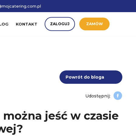
mojcatering.com.pl
LOG
KONTAKT
ZALOGUJ
ZAMÓW
Powrót do bloga
e można jeść w czasie
wej?