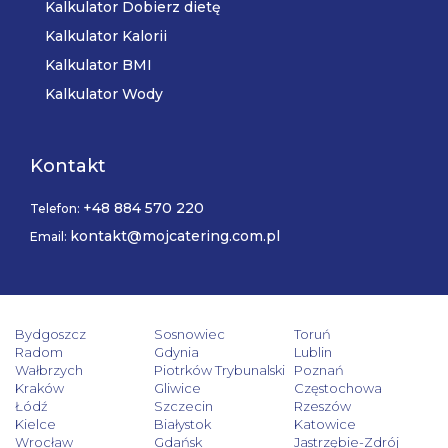
Kalkulator Dobierz dietę
Kalkulator Kalorii
Kalkulator BMI
Kalkulator Wody
Kontakt
+48 884 570 220
Telefon:
kontakt@mojcatering.com.pl
Email:
Bydgoszcz
Sosnowiec
Toruń
Radom
Gdynia
Lublin
Wałbrzych
Piotrków Trybunalski
Poznań
Kraków
Gliwice
Częstochowa
Łódź
Szczecin
Rzeszów
Kielce
Białystok
Katowice
Wrocław
Gdańsk
Jastrzębie-Zdrój