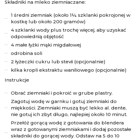
Składniki na mleko ziemniaczane:
1 średni ziemniak (około 1¼ szklanki pokrojonej w
kostkę lub około 200 gramów)
4 szklanki wody plus trochę więcej, aby uzyskać
odpowiednią objętość
4 małe łyżki mąki migdałowej
odrobina soli
2 łyżeczki cukru lub stevii (opcjonalnie)
kilka kropli ekstraktu waniliowego (opcjonalnie)
Instrukcje
Obrać ziemniaki i pokroić w grube plastry.
Zagotuj wodę w garnku i gotuj ziemniaki do
miękkości. Ziemniaki muszą być lekko al. dente,
nie gotuj ich zbyt długo, najlepiej około 10 minut.
Przełóż gorącą wodę z gotowania do blendera
wraz z gotowanymi ziemniakami i dodaj pozostałe
składniki do gorącej wody. Odstaw na 5 do 10