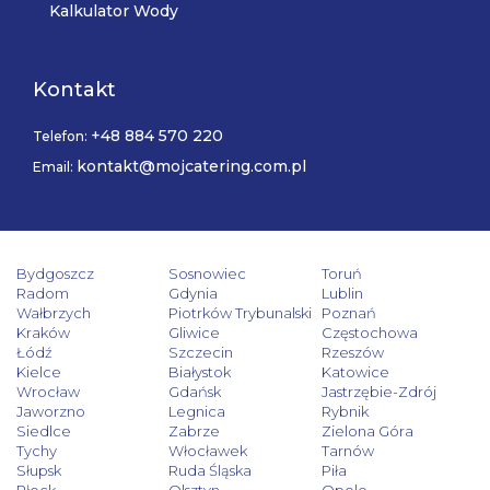
Kalkulator Wody
Kontakt
+48 884 570 220
Telefon:
kontakt@mojcatering.com.pl
Email:
Bydgoszcz
Sosnowiec
Toruń
Radom
Gdynia
Lublin
Wałbrzych
Piotrków Trybunalski
Poznań
Kraków
Gliwice
Częstochowa
Łódź
Szczecin
Rzeszów
Kielce
Białystok
Katowice
Wrocław
Gdańsk
Jastrzębie-Zdrój
Jaworzno
Legnica
Rybnik
Siedlce
Zabrze
Zielona Góra
Tychy
Włocławek
Tarnów
Słupsk
Ruda Śląska
Piła
Płock
Olsztyn
Opole