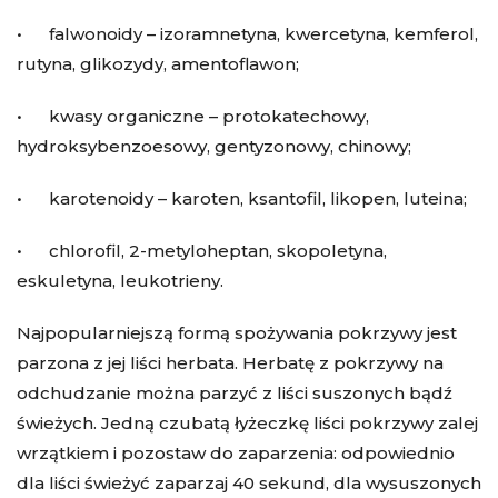
• falwonoidy – izoramnetyna, kwercetyna, kemferol,
rutyna, glikozydy, amentoflawon;
• kwasy organiczne – protokatechowy,
hydroksybenzoesowy, gentyzonowy, chinowy;
• karotenoidy – karoten, ksantofil, likopen, luteina;
• chlorofil, 2-metyloheptan, skopoletyna,
eskuletyna, leukotrieny.
Najpopularniejszą formą spożywania pokrzywy jest
parzona z jej liści herbata. Herbatę z pokrzywy na
odchudzanie można parzyć z liści suszonych bądź
świeżych. Jedną czubatą łyżeczkę liści pokrzywy zalej
wrzątkiem i pozostaw do zaparzenia: odpowiednio
dla liści świeżyć zaparzaj 40 sekund, dla wysuszonych