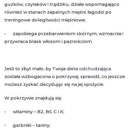
guzków, czyraków i trądziku, działa wspomagająco
również w stanach zapalnych mięśni, łagodzi po
treningowe dolegliwości mięśniowe;
• zapobiega przebarwieniom skórnym, wzmacnia i
przywraca blask włosom i paznokciom.
Jeśli to zbyt mało, by Twoja
dieta odchudzająca
została wzbogacona o pokrzywę, sprawdź, co jeszcze
możesz zyskać decydując się na jej spożycie.
W pokrzywie znajdują się:
• witaminy – B2, B5, C i K;
• garbniki – taniny;