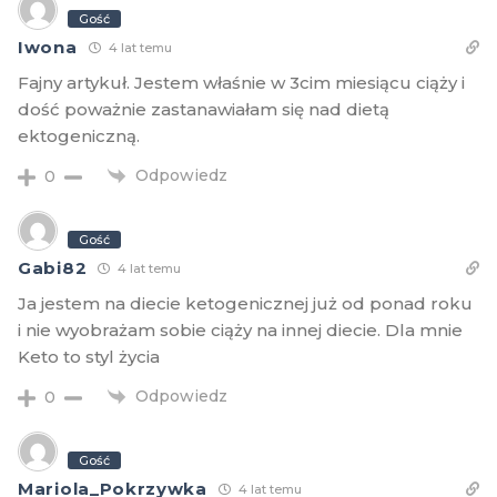
Gość
Iwona
4 lat temu
Fajny artykuł. Jestem właśnie w 3cim miesiącu ciąży i
dość poważnie zastanawiałam się nad dietą
ektogeniczną.
Odpowiedz
0
Gość
Gabi82
4 lat temu
Ja jestem na diecie ketogenicznej już od ponad roku
i nie wyobrażam sobie ciąży na innej diecie. Dla mnie
Keto to styl życia
Odpowiedz
0
Gość
Mariola_Pokrzywka
4 lat temu