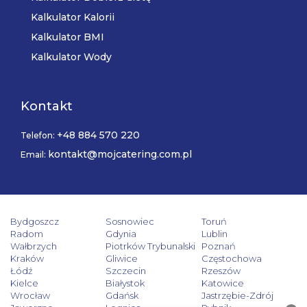
Kalkulator Kalorii
Kalkulator BMI
Kalkulator Wody
Kontakt
+48 884 570 220
Telefon:
kontakt@mojcatering.com.pl
Email:
Bydgoszcz
Sosnowiec
Toruń
Radom
Gdynia
Lublin
Wałbrzych
Piotrków Trybunalski
Poznań
Kraków
Gliwice
Częstochowa
Łódź
Szczecin
Rzeszów
Kielce
Białystok
Katowice
Wrocław
Gdańsk
Jastrzębie-Zdrój