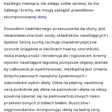
każdego miesiąca, nie zdając sobie sprawy, że ów
zabiegi i kremy, nie mogą zastąpić prawidłowo
skomponowanej
diety
.
Powodem nadmiernego przesuszenia się skóry, jest
niedostateczna ilość wody, składników nawilżających i
lipidów. Skórę suchą cechuje charakterystyczne
uczucie ściągania w okolicach twarzy, szorstkość,
niska elastyczność i tendencja do rogowaceń. Kremy
wysoko nawilżające łagodzą powyższe objawy, jednak
by całkowicie je wyeliminować, niezbędna jest zmiana
dotychczasowych nawyków żywieniowych i
odpowiedni
wybór diety
. Dieta na piękną, nawilżoną
cerę podobnie jak
dieta na paznokcie
i
dieta na włosy
powinna opierać się na pełnowartościowych nisko
przetworzonych źródłach białek, tłuszczów i
węglowodanów. Komponując dietę na ładną cerę,