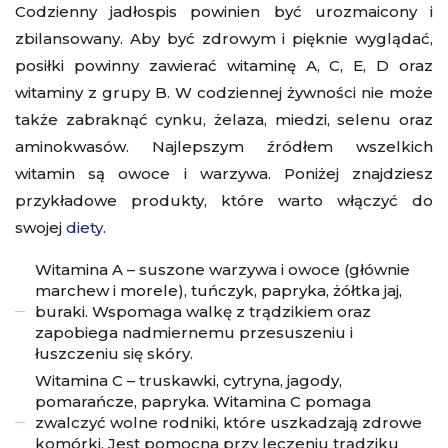
Codzienny jadłospis powinien być urozmaicony i
zbilansowany. Aby być zdrowym i pięknie wyglądać,
posiłki powinny zawierać witaminę A, C, E, D oraz
witaminy z grupy B. W codziennej żywności nie może
także zabraknąć cynku, żelaza, miedzi, selenu oraz
aminokwasów. Najlepszym źródłem wszelkich
witamin są owoce i warzywa. Poniżej znajdziesz
przykładowe produkty, które warto włączyć do
swojej
diety
.
Witamina A – suszone warzywa i owoce (głównie
marchew i morele), tuńczyk, papryka, żółtka jaj,
buraki. Wspomaga walkę z trądzikiem oraz
zapobiega nadmiernemu przesuszeniu i
łuszczeniu się skóry.
Witamina C – truskawki, cytryna, jagody,
pomarańcze, papryka. Witamina C pomaga
zwalczyć wolne rodniki, które uszkadzają zdrowe
komórki. Jest pomocna przy leczeniu trądziku