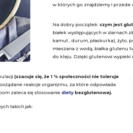
w których go znajdziemy i przede 
Na dobry początek:
czym jest glu
białek występujących w ziarnach zbóż
kamut , durum, płaskurka), żyto, p
mieszana z wodą, białka glutenu t
do kleju. Dzięki glutenowi wypieki
ulacji
(szacuje się, że 1 % społeczności nie toleruje
epożądane reakcje organizmu, za które odpowiada
bom zaleca się stosowanie
diety
bezglutenowej.
ch takich jak: