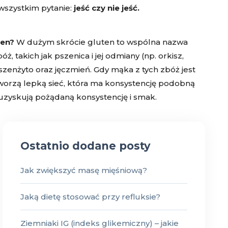
wszystkim pytanie:
jeść czy nie jeść.
ten?
W dużym skrócie gluten to wspólna nazwa
, takich jak pszenica i jej odmiany (np. orkisz,
szenżyto oraz jęczmień. Gdy mąka z tych zbóż jest
worzą lepką sieć, która ma konsystencję podobną
 uzyskują pożądaną konsystencję i smak.
Ostatnio dodane posty
Jak zwiększyć masę mięśniową?
Jaką dietę stosować przy refluksie?
Ziemniaki IG (indeks glikemiczny) – jakie