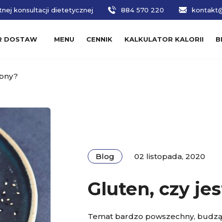
nej konsultacji dietetycznej
884 570 220
kontakt@
R DOSTAW
MENU
CENNIK
KALKULATOR KALORII
B
ebny?
Blog
02 listopada, 2020
Gluten, czy je
Temat bardzo powszechny, budzący