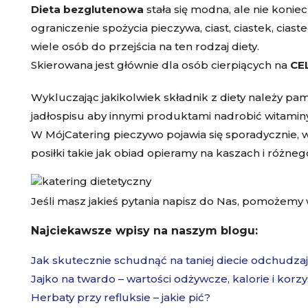
Dieta bezglutenowa
stała się modna, ale nie konie
ograniczenie spożycia pieczywa, ciast, ciastek, cias
wiele osób do przejścia na ten rodzaj diety.
Skierowana jest głównie dla osób cierpiących na
CE
Wykluczając jakikolwiek składnik z diety należy p
jadłospisu aby innymi produktami nadrobić witaminy 
W MójCatering
pieczywo pojawia się sporadycznie, 
posiłki takie jak obiad opieramy na kaszach i róż
Jeśli masz jakieś pytania napisz do Nas, pomożemy 
Najciekawsze wpisy na naszym blogu:
Jak skutecznie schudnąć na taniej diecie odchudzaj
Jajko na twardo – wartości odżywcze, kalorie i korzy
Herbaty przy refluksie – jakie pić?