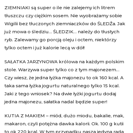
ZIEMNIAKI są super o ile nie zalejemy ich litrem
tłuszczu czy ciężkim sosem. Nie wyobrażamy sobie
Wigilii bez tłuczonych ziemniaczków do ŚLEDŹa. Jak
już mowa o śledziu… ŚLEDZIK… należy do tłustych
ryb. Zalewamy go porcją oleju i octem, niektórzy
tylko octem i już kalorie lecą w dół!
SAŁATKA JARZYNOWA królowa na każdym polskim
stole. Warzywa super tylko co z tym majonezem…
Czy wiesz, że jedna łyżka majonezu to ok 160 kcal. A
taka sama łyżka jogurtu naturalnego tylko 15 kcal.
Jaki z tego wniosek? Na dwie łyżki jogurtu dodaj
jedna majonezu, sałatka nadal będzie super!
KUTIA Z MAKIEM – miód, dużo miodu, bakalie, mak,
makaron, czyli potężna dawka kalorii. Ok. 100 g kutii
to ok 220 kcal. W tym przypadku nasza jedyna rada