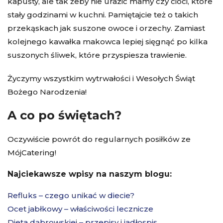
kapusty, ale tak żeby nie urazić mamy czy cioci, które
stały godzinami w kuchni. Pamiętajcie też o takich
przekąskach jak suszone owoce i orzechy. Zamiast
kolejnego kawałka makowca lepiej sięgnąć po kilka
suszonych śliwek, które przyspiesza trawienie.
Życzymy wszystkim wytrwałości i Wesołych Świąt
Bożego Narodzenia!
A co po świętach?
Oczywiście powrót do regularnych posiłków ze
MójCatering!
Najciekawsze wpisy na naszym blogu:
Refluks – czego unikać w diecie?
Ocet jabłkowy – właściwości lecznicze
Dieta dąbrowskiej – przepisy i jadłospis