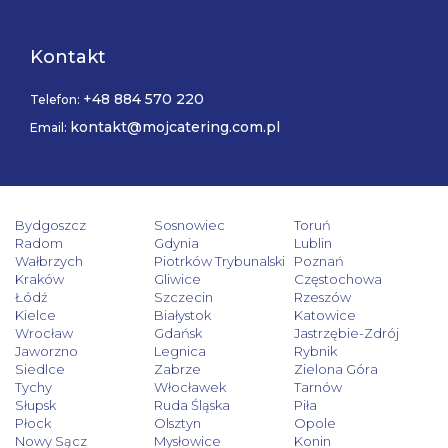
Kontakt
+48 884 570 220
Telefon:
kontakt@mojcatering.com.pl
Email:
Bydgoszcz
Sosnowiec
Toruń
Radom
Gdynia
Lublin
Wałbrzych
Piotrków Trybunalski
Poznań
Kraków
Gliwice
Częstochowa
Łódź
Szczecin
Rzeszów
Kielce
Białystok
Katowice
Wrocław
Gdańsk
Jastrzębie-Zdrój
Jaworzno
Legnica
Rybnik
Siedlce
Zabrze
Zielona Góra
Tychy
Włocławek
Tarnów
Słupsk
Ruda Śląska
Piła
Płock
Olsztyn
Opole
Nowy Sącz
Mysłowice
Konin