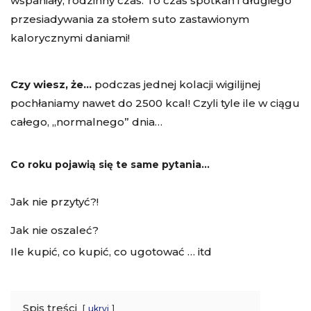
wspaniały, rodzinny czas. To czas spotkań i długiego
przesiadywania za stołem suto zastawionym
kalorycznymi daniami!
Czy wiesz, że…
podczas jednej kolacji wigilijnej
pochłaniamy nawet do 2500 kcal! Czyli tyle ile w ciągu
całego, „normalnego” dnia…
Co roku pojawią się te same pytania…
Jak nie przytyć?!
Jak nie oszaleć?
Ile kupić, co kupić, co ugotować … itd
Spis treści
ukryj