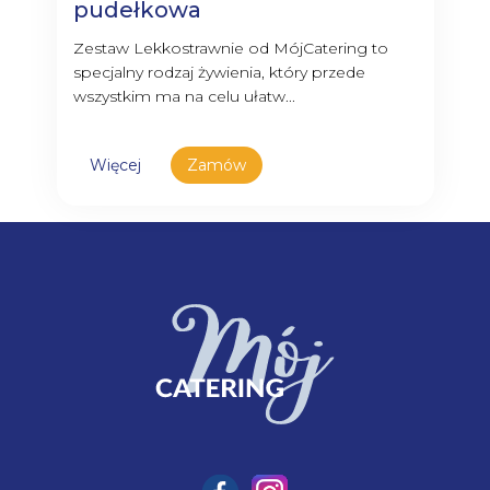
pudełkowa
Zestaw Lekkostrawnie od MójCatering to
specjalny rodzaj żywienia, który przede
wszystkim ma na celu ułatw...
Więcej
Zamów