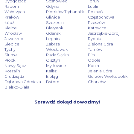
Bydgoszcz
Sosnowiec
Toruń
Radom
Gdynia
Lublin
Wałbrzych
Piotrków Trybunalski
Poznań
Kraków
Gliwice
Częstochowa
Łódź
Szczecin
Rzeszów
Kielce
Białystok
Katowice
Wrocław
Gdańsk
Jastrzębie-Zdrój
Jaworzno
Legnica
Rybnik
Siedlce
Zabrze
Zielona Góra
Tychy
Włocławek
Tarnów
Słupsk
Ruda Śląska
Piła
Płock
Olsztyn
Opole
Nowy Sącz
Mysłowice
Konin
Koszalin
Kalisz
Jelenia Góra
Grudziądz
Elbląg
Gorzów Wielkopolski
Dąbrowa Górnicza
Bytom
Chorzów
Bielsko-Biała
Sprawdź dokąd dowozimy!