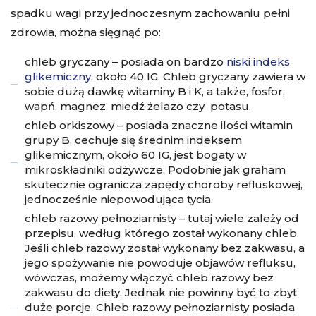
spadku wagi przy jednoczesnym zachowaniu pełni
zdrowia, można sięgnąć po:
chleb gryczany – posiada on bardzo
niski indeks
glikemiczny
, około 40 IG. Chleb gryczany zawiera w
sobie dużą dawkę witaminy B i K, a także, fosfor,
wapń, magnez, miedź żelazo czy potasu.
chleb orkiszowy – posiada znaczne ilości witamin
grupy B, cechuje się średnim indeksem
glikemicznym, około 60 IG, jest bogaty w
mikroskładniki odżywcze. Podobnie jak graham
skutecznie ogranicza zapędy choroby refluskowej,
jednocześnie niepowodująca tycia.
chleb razowy pełnoziarnisty – tutaj wiele zależy od
przepisu, według którego został wykonany chleb.
Jeśli chleb razowy został wykonany bez zakwasu, a
jego spożywanie nie powoduje objawów refluksu,
wówczas, możemy włączyć chleb razowy bez
zakwasu do diety. Jednak nie powinny być to zbyt
duże porcje. Chleb razowy pełnoziarnisty posiada