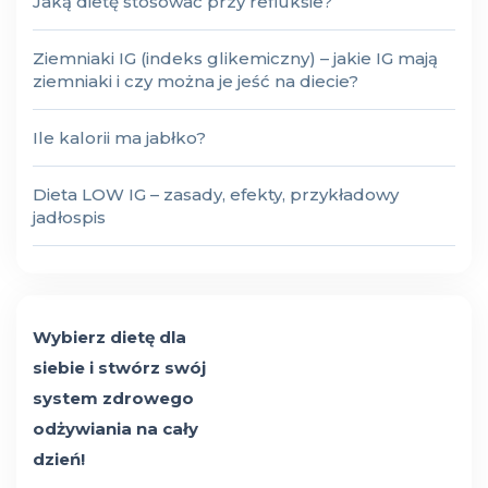
Jaką dietę stosować przy refluksie?
Ziemniaki IG (indeks glikemiczny) – jakie IG mają
ziemniaki i czy można je jeść na diecie?
Ile kalorii ma jabłko?
Dieta LOW IG – zasady, efekty, przykładowy
jadłospis
Wybierz dietę dla
siebie i stwórz swój
system zdrowego
odżywiania na cały
dzień!