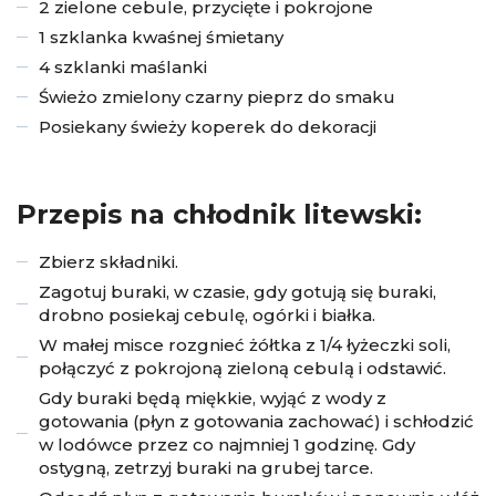
2 zielone cebule, przycięte i pokrojone
1 szklanka kwaśnej śmietany
4 szklanki maślanki
Świeżo zmielony czarny pieprz do smaku
Posiekany świeży koperek do dekoracji
Przepis na chłodnik litewski:
Zbierz składniki.
Zagotuj buraki, w czasie, gdy gotują się buraki,
drobno posiekaj cebulę, ogórki i białka.
W małej misce rozgnieć żółtka z 1/4 łyżeczki soli,
połączyć z pokrojoną zieloną cebulą i odstawić.
Gdy buraki będą miękkie, wyjąć z wody z
gotowania (płyn z gotowania zachować) i schłodzić
w lodówce przez co najmniej 1 godzinę. Gdy
ostygną, zetrzyj buraki na grubej tarce.