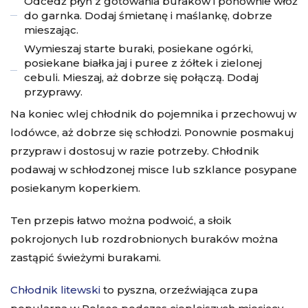
Odcedź płyn z gotowania buraków i ponownie włóż
do garnka. Dodaj śmietanę i maślankę, dobrze
mieszając.
Wymieszaj starte buraki, posiekane ogórki,
posiekane białka jaj i puree z żółtek i zielonej
cebuli. Mieszaj, aż dobrze się połączą. Dodaj
przyprawy.
Na koniec wlej chłodnik do pojemnika i przechowuj w
lodówce, aż dobrze się schłodzi. Ponownie posmakuj
przypraw i dostosuj w razie potrzeby. Chłodnik
podawaj w schłodzonej misce lub szklance posypane
posiekanym koperkiem.
Ten przepis łatwo można podwoić, a słoik
pokrojonych lub rozdrobnionych buraków można
zastąpić świeżymi burakami.
Chłodnik litewski
to pyszna, orzeźwiająca zupa