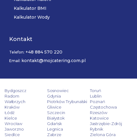
Kalkulator BMI
Kalkulator Wody
Kontakt
+48 884 570 220
Telefon:
kontakt@mojcatering.com.pl
Email:
Bydgoszcz
Sosnowiec
Toruń
Radom
Gdynia
Lublin
Wałbrzych
Piotrków Trybunalski
Poznań
Kraków
Gliwice
Częstochowa
Łódź
Szczecin
Rzeszów
Kielce
Białystok
Katowice
Wrocław
Gdańsk
Jastrzębie-Zdrój
Jaworzno
Legnica
Rybnik
Siedlce
Zabrze
Zielona Góra