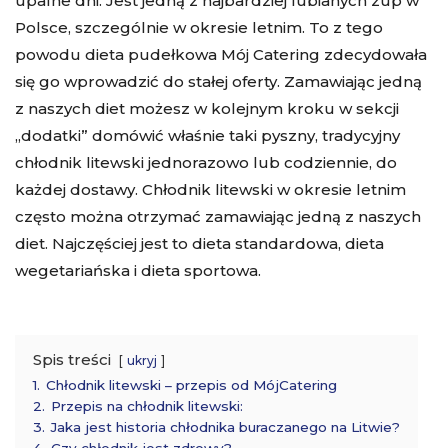
upalne dni. Jest jedną z najbardziej lubianych zup w
Polsce, szczególnie w okresie letnim. To z tego
powodu dieta pudełkowa Mój Catering zdecydowała
się go wprowadzić do stałej oferty. Zamawiając jedną
z naszych diet możesz w kolejnym kroku w sekcji
„dodatki” domówić właśnie taki pyszny, tradycyjny
chłodnik litewski jednorazowo lub codziennie, do
każdej dostawy. Chłodnik litewski w okresie letnim
często można otrzymać zamawiając jedną z naszych
diet. Najczęściej jest to dieta standardowa, dieta
wegetariańska i dieta sportowa.
Spis treści
ukryj
1.
Chłodnik litewski – przepis od MójCatering
2.
Przepis na chłodnik litewski:
3.
Jaka jest historia chłodnika buraczanego na Litwie?
4.
Czy chłodnik jest zdrowy?