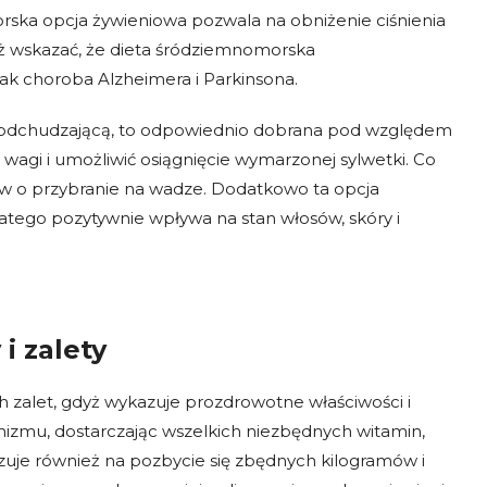
ska opcja żywieniowa pozwala na obniżenie ciśnienia
eż wskazać, że dieta śródziemnomorska
k choroba Alzheimera i Parkinsona.
ą odchudzającą, to odpowiednio dobrana pod względem
wagi i umożliwić osiągnięcie wymarzonej sylwetki. Co
aw o przybranie na wadze. Dodatkowo ta opcja
atego pozytywnie wpływa na stan włosów, skóry i
i zalety
zalet, gdyż wykazuje prozdrowotne właściwości i
izmu, dostarczając wszelkich niezbędnych witamin,
uje również na pozbycie się zbędnych kilogramów i