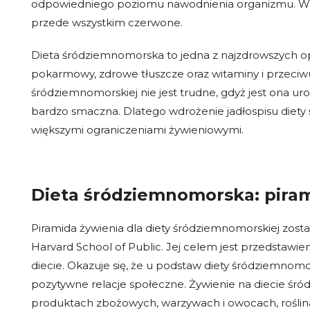
odpowiedniego poziomu nawodnienia organizmu. W u
przede wszystkim czerwone.
Dieta śródziemnomorska to jedna z najzdrowszych opc
pokarmowy, zdrowe tłuszcze oraz witaminy i przeciwu
śródziemnomorskiej nie jest trudne, gdyż jest ona ur
bardzo smaczna. Dlatego wdrożenie jadłospisu diety ś
większymi ograniczeniami żywieniowymi.
Dieta śródziemnomorska: piram
Piramida żywienia dla diety śródziemnomorskiej zos
Harvard School of Public. Jej celem jest przedstawie
diecie. Okazuje się, że u podstaw diety śródziemnomor
pozytywne relacje społeczne. Żywienie na diecie śród
produktach zbożowych, warzywach i owocach, roślin