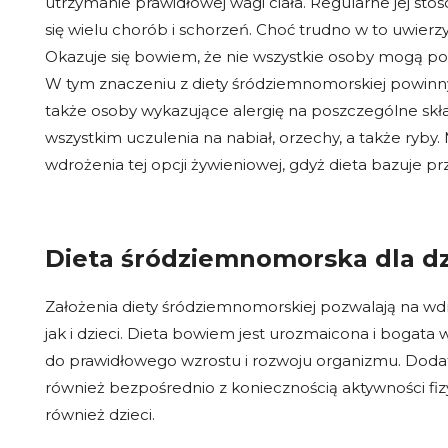
utrzymanie prawidłowej wagi ciała. Regularne jej st
się wielu chorób i schorzeń. Choć trudno w to uwier
Okazuje się bowiem, że nie wszystkie osoby mogą poz
W tym znaczeniu z diety śródziemnomorskiej powinny
także osoby wykazujące alergię na poszczególne skła
wszystkim uczulenia na nabiał, orzechy, a także ryby
wdrożenia tej opcji żywieniowej, gdyż dieta bazuje p
Dieta śródziemnomorska dla dz
Założenia diety śródziemnomorskiej pozwalają na wdr
jak i dzieci. Dieta bowiem jest urozmaicona i bogata 
do prawidłowego wzrostu i rozwoju organizmu. Doda
również bezpośrednio z koniecznością aktywności fiz
również dzieci.