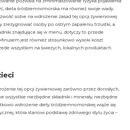
osowanie pozwala na zminimalizowanie ryzyka pojawienia
zyć, dieta śródziemnomorska ma również swoje wady.
wolić sobie na wdrożenie zasad tej opcji żywieniowej.
 zrezygnować osoby po ostrym zapaleniu trzustki, a
dniki znajdujące się w menu, dotyczy to przede
. Minusem jest również stosunkowo wysoki koszt
rzede wszystkim na świeżych, lokalnych produktach.
ieci
ożenie tej opcji żywieniowej zarówno przez dorosłych,
we wszystkie niezbędne składniki i minerały, niezbędne
tkowo wdrożenie diety śródziemnomorskiej wiąże się
ycznej, która stanowi podstawę zdrowego stylu życia –