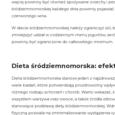
więcej powinny być również spożywane orzechy i pest
śródziemnomorskiej każdego dnia powinny pojawiać si
czerwonego wina.
W diecie śródziemnomorskiej należy ograniczyć sól, b
zmniejszyć udział w codziennym menu jogurtów, serów,
powinny być ograniczone do całkowitego minimum.
Dieta śródziemnomorska: efek
Dieta śródziemnomorska stanowi jeden z najzdrows
wiele badań, które potwierdzają prozdrowotny wpływ
różnego rodzaju schorzeń i chorób. Warto wskazać, 
wszystkim warzywa oraz owoce, a także źródła zdrowych
stanowiące podstawę diety śródziemnomorskiej. Wdro
fizyczną pozwala na zminimalizowanie wystąpienia r