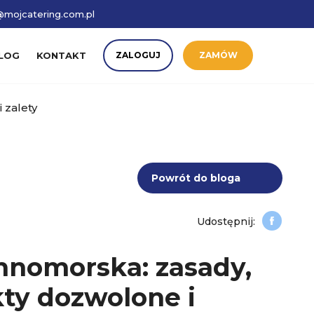
mojcatering.com.pl
LOG
KONTAKT
ZALOGUJ
ZAMÓW
 zalety
Powrót do bloga
mnomorska: zasady,
kty dozwolone i