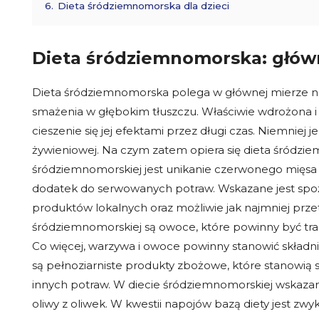
6.
Dieta śródziemnomorska dla dzieci
Dieta śródziemnomorska: głów
Dieta śródziemnomorska polega w głównej mierze na
smażenia w głębokim tłuszczu. Właściwie wdrożona
cieszenie się jej efektami przez długi czas. Niemniej j
żywieniowej. Na czym zatem opiera się dieta śródz
śródziemnomorskiej jest unikanie czerwonego mięsa o
dodatek do serwowanych potraw. Wskazane jest spoży
produktów lokalnych oraz możliwie jak najmniej prz
śródziemnomorskiej są owoce, które powinny być tra
Co więcej, warzywa i owoce powinny stanowić składn
są pełnoziarniste produkty zbożowe, które stanowią s
innych potraw. W diecie śródziemnomorskiej wskazane
oliwy z oliwek. W kwestii napojów bazą diety jest zw