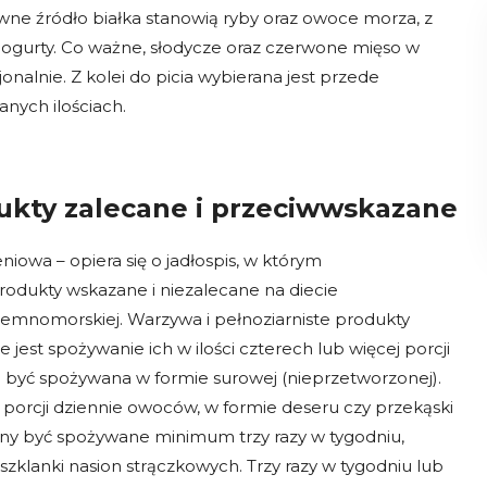
ówne źródło białka stanowią ryby oraz owoce morza, z
az jogurty. Co ważne, słodycze oraz czerwone mięso w
nalnie. Z kolei do picia wybierana jest przede
nych ilościach.
ukty zalecane i przeciwwskazane
iowa – opiera się o jadłospis, w którym
odukty wskazane i niezalecane na diecie
ziemnomorskiej. Warzywa i pełnoziarniste produkty
jest spożywanie ich w ilości czterech lub więcej porcji
a być spożywana w formie surowej (nieprzetworzonej).
 porcji dziennie owoców, w formie deseru czy przekąski
nny być spożywane minimum trzy razy w tygodniu,
 szklanki nasion strączkowych. Trzy razy w tygodniu lub