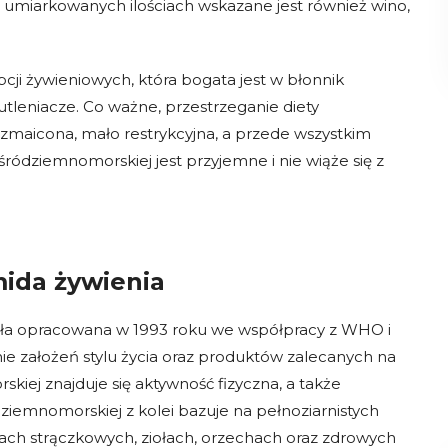
miarkowanych ilościach wskazane jest również wino,
ji żywieniowych, która bogata jest w błonnik
tleniacze. Co ważne, przestrzeganie diety
ozmaicona, mało restrykcyjna, a przede wszystkim
ródziemnomorskiej jest przyjemne i nie wiąże się z
ida żywienia
tała opracowana w 1993 roku we współpracy z WHO i
nie założeń stylu życia oraz produktów zalecanych na
skiej znajduje się aktywność fizyczna, a także
ziemnomorskiej z kolei bazuje na pełnoziarnistych
ach strączkowych, ziołach, orzechach oraz zdrowych