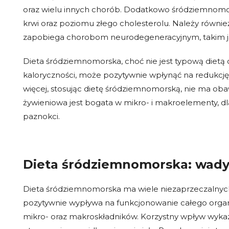
oraz wielu innych chorób. Dodatkowo śródziemnomor
krwi oraz poziomu złego cholesterolu. Należy równi
zapobiega chorobom neurodegeneracyjnym, takim ja
Dieta śródziemnomorska, choć nie jest typową diet
kaloryczności, może pozytywnie wpłynąć na redukcję 
więcej, stosując dietę śródziemnomorską, nie ma ob
żywieniowa jest bogata w mikro- i makroelementy, dl
paznokci.
Dieta śródziemnomorska: wady 
Dieta śródziemnomorska ma wiele niezaprzeczalnych 
pozytywnie wypływa na funkcjonowanie całego organ
mikro- oraz makroskładników. Korzystny wpływ wykaz