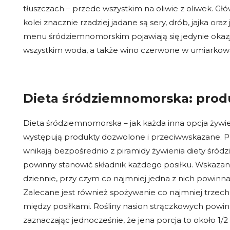
tłuszczach – przede wszystkim na oliwie z oliwek. Gł
kolei znacznie rzadziej jadane są sery, drób, jajka or
menu śródziemnomorskim pojawiają się jedynie okazjo
wszystkim woda, a także wino czerwone w umiarkowa
Dieta śródziemnomorska: prod
Dieta śródziemnomorska – jak każda inna opcja żywien
występują produkty dozwolone i przeciwwskazane. Pr
wnikają bezpośrednio z piramidy żywienia diety śród
powinny stanowić składnik każdego posiłku. Wskazane 
dziennie, przy czym co najmniej jedna z nich powinn
Zalecane jest również spożywanie co najmniej trzech
między posiłkami. Rośliny nasion strączkowych powi
zaznaczając jednocześnie, że jena porcja to około 1/2