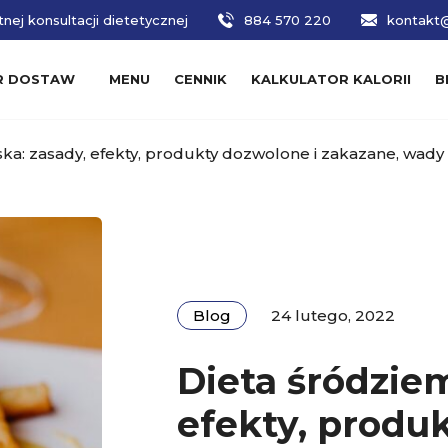
nej konsultacji dietetycznej
884 570 220
kontakt@
R DOSTAW
MENU
CENNIK
KALKULATOR KALORII
B
a: zasady, efekty, produkty dozwolone i zakazane, wady i
Blog
24 lutego, 2022
Dieta śródzie
efekty, produ