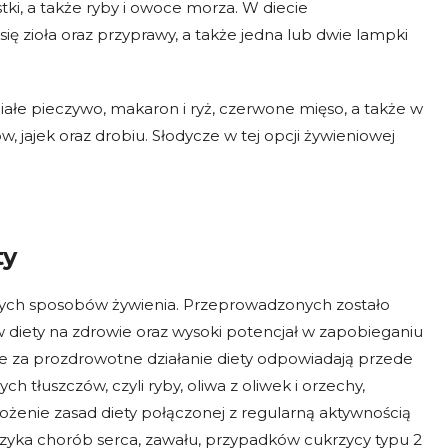
ki, a także ryby i owoce morza. W diecie
ę zioła oraz przyprawy, a także jedna lub dwie lampki
iałe pieczywo, makaron i ryż, czerwone mięso, a także w
 jajek oraz drobiu. Słodycze w tej opcji żywieniowej
ty
zych sposobów żywienia. Przeprowadzonych zostało
 diety na zdrowie oraz wysoki potencjał w zapobieganiu
że za prozdrowotne działanie diety odpowiadają przede
 tłuszczów, czyli ryby, oliwa z oliwek i orzechy,
żenie zasad diety połączonej z regularną aktywnością
yzyka chorób serca, zawału, przypadków cukrzycy typu 2