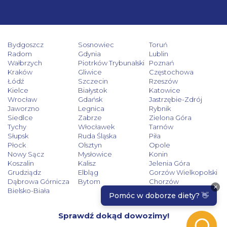
Bydgoszcz
Sosnowiec
Toruń
Radom
Gdynia
Lublin
Wałbrzych
Piotrków Trybunalski
Poznań
Kraków
Gliwice
Częstochowa
Łódź
Szczecin
Rzeszów
Kielce
Białystok
Katowice
Wrocław
Gdańsk
Jastrzębie-Zdrój
Jaworzno
Legnica
Rybnik
Siedlce
Zabrze
Zielona Góra
Tychy
Włocławek
Tarnów
Słupsk
Ruda Śląska
Piła
Płock
Olsztyn
Opole
Nowy Sącz
Mysłowice
Konin
Koszalin
Kalisz
Jelenia Góra
Grudziądz
Elbląg
Gorzów Wielkopolski
Dąbrowa Górnicza
Bytom
Chorzów
Bielsko-Biała
Sprawdź dokąd dowozimy!