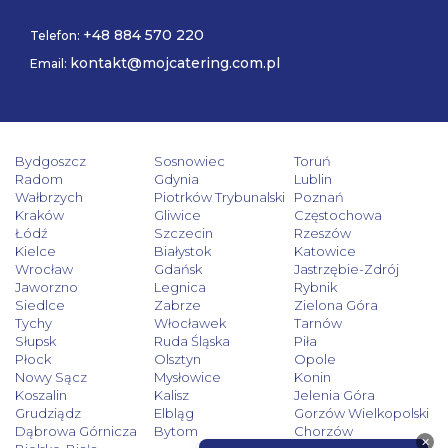
+48 884 570 220
Telefon:
kontakt@mojcatering.com.pl
Email:
Bydgoszcz
Sosnowiec
Toruń
Radom
Gdynia
Lublin
Wałbrzych
Piotrków Trybunalski
Poznań
Kraków
Gliwice
Częstochowa
Łódź
Szczecin
Rzeszów
Kielce
Białystok
Katowice
Wrocław
Gdańsk
Jastrzębie-Zdrój
Jaworzno
Legnica
Rybnik
Siedlce
Zabrze
Zielona Góra
Tychy
Włocławek
Tarnów
Słupsk
Ruda Śląska
Piła
Płock
Olsztyn
Opole
Nowy Sącz
Mysłowice
Konin
Koszalin
Kalisz
Jelenia Góra
Grudziądz
Elbląg
Gorzów Wielkopolski
Dąbrowa Górnicza
Bytom
Chorzów