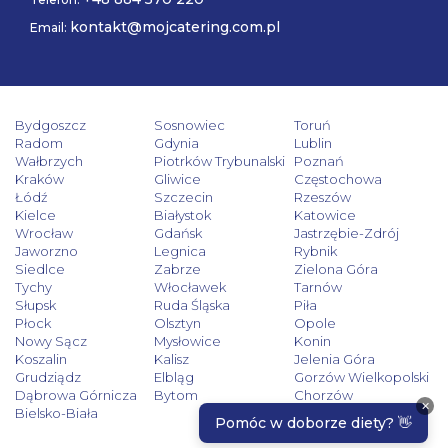
kontakt@mojcatering.com.pl
Email:
Bydgoszcz
Sosnowiec
Toruń
Radom
Gdynia
Lublin
Wałbrzych
Piotrków Trybunalski
Poznań
Kraków
Gliwice
Częstochowa
Łódź
Szczecin
Rzeszów
Kielce
Białystok
Katowice
Wrocław
Gdańsk
Jastrzębie-Zdrój
Jaworzno
Legnica
Rybnik
Siedlce
Zabrze
Zielona Góra
Tychy
Włocławek
Tarnów
Słupsk
Ruda Śląska
Piła
Płock
Olsztyn
Opole
Nowy Sącz
Mysłowice
Konin
Koszalin
Kalisz
Jelenia Góra
Grudziądz
Elbląg
Gorzów Wielkopolski
Dąbrowa Górnicza
Bytom
Chorzów
Bielsko-Biała