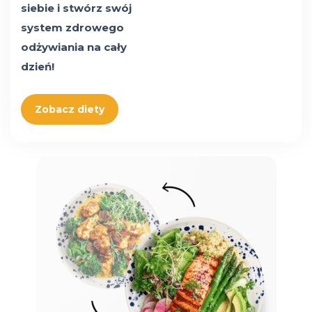
siebie i stwórz swój
system zdrowego
odżywiania na cały
dzień!
Zobacz diety