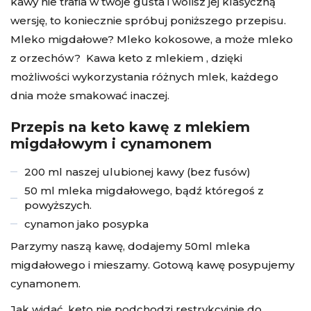
kawy nie trafia w twoje gusta i wolisz jej klasyczną
wersję, to koniecznie spróbuj poniższego przepisu
.
Mleko migdałowe? Mleko kokosowe, a może mleko
z orzechów? Kawa keto z mlekiem , dzięki
możliwości wykorzystania różnych mlek, każdego
dnia może smakować inaczej.
Przepis na keto kawę z mlekiem
migdałowym i cynamonem
200 ml naszej ulubionej kawy (bez fusów)
50 ml mleka migdałowego, bądź któregoś z
powyższych.
cynamon jako posypka
Parzymy naszą kawę, dodajemy 50ml mleka
migdałowego i mieszamy. Gotową kawę posypujemy
cynamonem.
Jak widać, keto nie podchodzi restrykcyjnie do