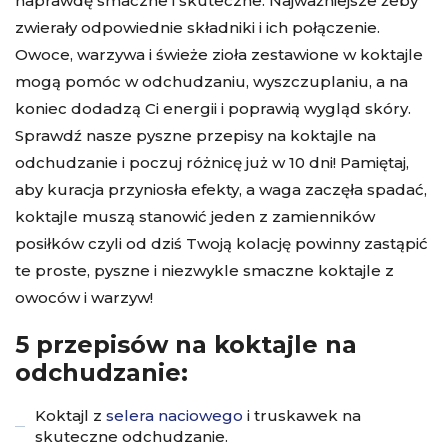
naprawdę smaczne i skuteczne. Najważniejsze żeby
zwierały odpowiednie składniki i ich połączenie.
Owoce, warzywa i świeże zioła zestawione w koktajle
mogą pomóc w odchudzaniu, wyszczuplaniu, a na
koniec dodadzą Ci energii i poprawią wygląd skóry.
Sprawdź nasze pyszne przepisy na koktajle na
odchudzanie i poczuj różnicę już w 10 dni! Pamiętaj,
aby kuracja przyniosła efekty, a waga zaczęła spadać,
koktajle muszą stanowić jeden z zamienników
posiłków czyli od dziś Twoją kolację powinny zastąpić
te proste, pyszne i niezwykle smaczne koktajle z
owoców i warzyw!
5 przepisów na koktajle na
odchudzanie:
Koktajl z
selera naciowego
i truskawek na
skuteczne odchudzanie.