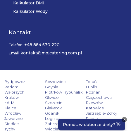
Kalkulator BMI
Kalkulator Wody
Kontakt
+48 884 570 220
Telefon:
kontakt@mojcatering.com.pl
Email:
Bydgoszcz
Sosnowiec
Toruń
Radom
Gdynia
Lublin
Wałbrzych
Piotrków Trybunalski
Poznań
Kraków
Gliwice
Częstochowa
Łódź
Szczecin
Rzeszów
Kielce
Białystok
Katowice
Wrocław
Gdańsk
Jastrzębie-Zdrój
Jaworzno
Legnica
Rybnik
Siedlce
Zabrze
Zielona Góra
Tychy
Włocławek
Tarnów