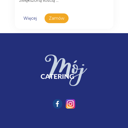
zwiększoną ilością ...
Więcej
Zamów