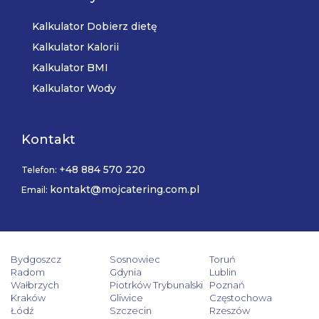
Kalkulator Dobierz dietę
Kalkulator Kalorii
Kalkulator BMI
Kalkulator Wody
Kontakt
+48 884 570 220
Telefon:
kontakt@mojcatering.com.pl
Email:
Bydgoszcz
Sosnowiec
Toruń
Radom
Gdynia
Lublin
Wałbrzych
Piotrków Trybunalski
Poznań
Kraków
Gliwice
Częstochowa
Łódź
Szczecin
Rzeszów